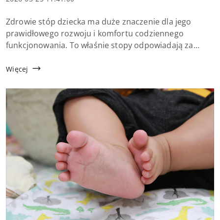
dodania:
Treść
Zdrowie stóp dziecka ma duże znaczenie dla jego
artykułu:
prawidłowego rozwoju i komfortu codziennego
funkcjonowania. To właśnie stopy odpowiadają za
stabilność ciała, sposób chodzenia oraz utrzymanie
właściwej postawy. Niestety wiele drobnych problem...
Więcej