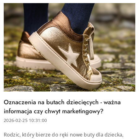
Tytuł
Oznaczenia na butach dziecięcych - ważna
artykułu:
informacja czy chwyt marketingowy?
Data
2026-02-25 10:31:00
dodania:
Treść
Rodzic, który bierze do ręki nowe buty dla dziecka,