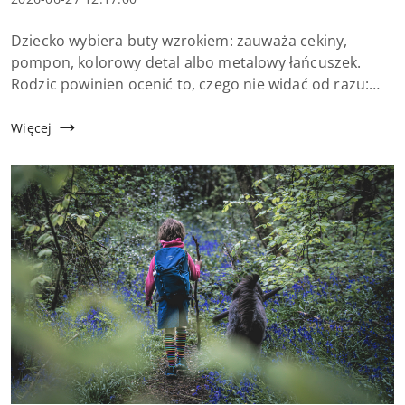
dodania:
Treść
Dziecko wybiera buty wzrokiem: zauważa cekiny,
artykułu:
pompon, kolorowy detal albo metalowy łańcuszek.
Rodzic powinien ocenić to, czego nie widać od razu:
czy stopa ma miejsce na ruch, czy cholewka nie uciska i
czy ozdoba nie przeszkadza przy chodzeniu.
Więcej
Dekoracyj...