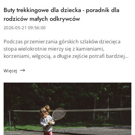
Tytuł
Buty trekkingowe dla dziecka - poradnik dla
artykułu:
rodziców małych odkrywców
Data
2026-05-21 09:56:00
dodania:
Treść
Podczas przemierzania górskich szlaków dziecięca
artykułu:
stopa wielokrotnie mierzy się z kamieniami,
korzeniami, wilgocią, a długie zejście potrafi bardziej
obciążyć nogi niż samo podejście. Zwykłe buty kupione
z myślą o szkole czy placu zabaw mogą ...
Więcej