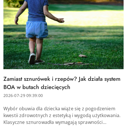
Tytuł
Zamiast sznurówek i rzepów? Jak działa system
artykułu:
BOA w butach dziecięcych
Data
2026-07-29 09:39:00
dodania:
Treść
Wybór obuwia dla dziecka wiąże się z pogodzeniem
artykułu:
kwestii zdrowotnych z estetyką i wygodą użytkowania.
Klasyczne sznurowadła wymagają sprawności