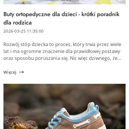
Tytuł
Buty ortopedyczne dla dzieci - krótki poradnik
artykułu:
dla rodzica
Data
2026-03-25 11:35:00
dodania:
Treść
Rozwój stóp dziecka to proces, który trwa przez wiele
artykułu:
lat i ma ogromne znaczenie dla prawidłowej postawy
oraz sposobu poruszania się. Nic więc dziwnego, że
wielu rodziców zastanawia się, czy ich dziecko
potrzebuje specjalistycz...
Więcej