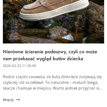
Tytuł
Nierówne ścieranie podeszwy, czyli co może
artykułu:
nam przekazać wygląd butów dziecka
Data
2026-02-25 11:30:00
dodania:
Treść
Rodzic często zauważa, że buty dziecięce zużywają się
artykułu:
szybciej, niż oczekiwał. To naturalne – maluch biega,
skacze i hamuje w miejscu. Warto jednak przyjrzeć się
dokładniej temu, jak wygląda zdarta podeszwa buta.
Nierówne ścieranie podeszwy n...
Więcej