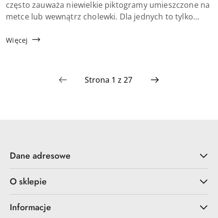
artykułu:
często zauważa niewielkie piktogramy umieszczone na
metce lub wewnątrz cholewki. Dla jednych to tylko
drobny detal, dla innych cenna wskazówka. Oznaczenia
na butach potrafią jednak realnie ...
Więcej
Dane adresowe
O sklepie
Informacje