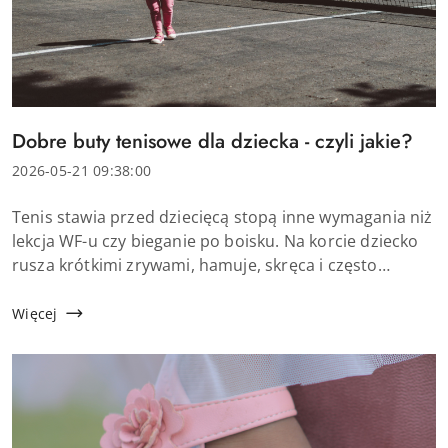
Tytuł
Dobre buty tenisowe dla dziecka - czyli jakie?
artykułu:
Data
2026-05-21 09:38:00
dodania:
Treść
Tenis stawia przed dziecięcą stopą inne wymagania niż
artykułu:
lekcja WF-u czy bieganie po boisku. Na korcie dziecko
rusza krótkimi zrywami, hamuje, skręca i często
przenosi ciężar ciała z jednej nogi na drugą. Zwykłe
sportowe obuwie może nie dać odpowiedni...
Więcej