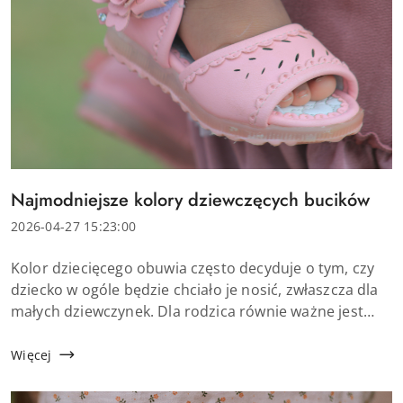
Tytuł
Najmodniejsze kolory dziewczęcych bucików
artykułu:
Data
2026-04-27 15:23:00
dodania:
Treść
Kolor dziecięcego obuwia często decyduje o tym, czy
artykułu:
dziecko w ogóle będzie chciało je nosić, zwłaszcza dla
małych dziewczynek. Dla rodzica równie ważne jest
jednak to, aby wybrane buty dla dziewczynki były
praktyczne i łatwe do zestawienia z...
Więcej