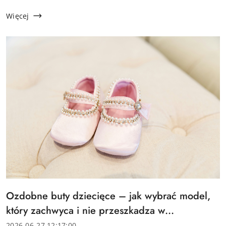
manualnej, a rzepy szybko tracą przyczepność
chociażby przez zabrudzenia. Producenci obuwia
Więcej
dziecięcego ...
Tytuł
Ozdobne buty dziecięce – jak wybrać model,
artykułu:
który zachwyca i nie przeszkadza w
chodzeniu?
Data
2026-06-27 12:17:00