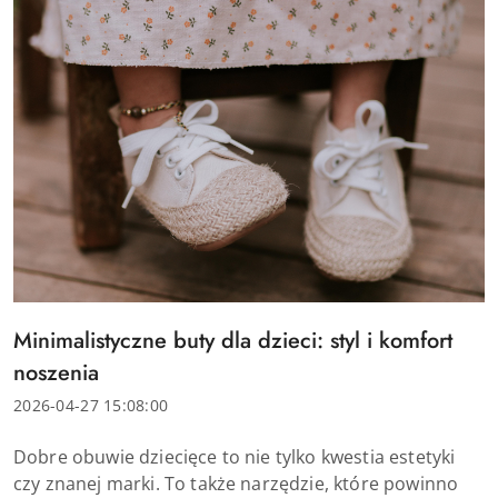
Tytuł
Minimalistyczne buty dla dzieci: styl i komfort
artykułu:
noszenia
Data
2026-04-27 15:08:00
dodania:
Treść
Dobre obuwie dziecięce to nie tylko kwestia estetyki
artykułu:
czy znanej marki. To także narzędzie, które powinno