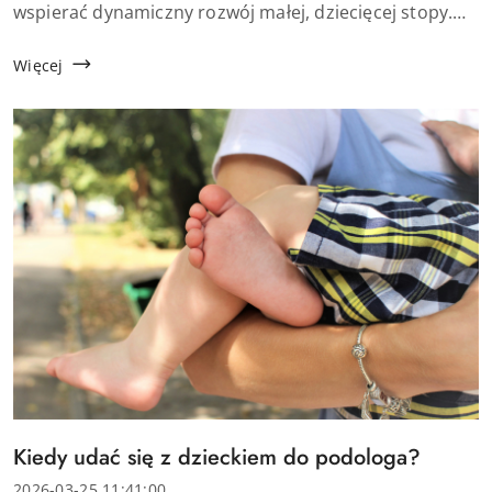
wspierać dynamiczny rozwój małej, dziecięcej stopy.
Właśnie dlatego rosnącą popularnością cieszą się buty
minimalistyczne dla dzieci, na...
Więcej
Tytuł
Kiedy udać się z dzieckiem do podologa?
artykułu:
Data
2026-03-25 11:41:00