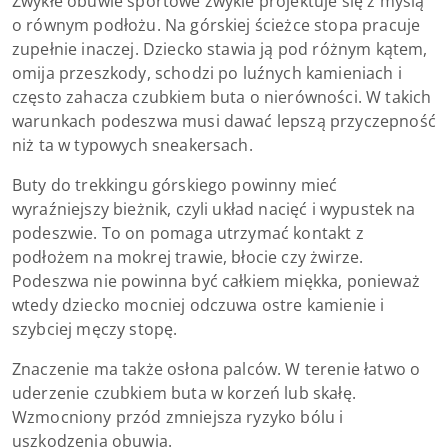
Zwykłe obuwie sportowe zwykle projektuje się z myślą
o równym podłożu. Na górskiej ścieżce stopa pracuje
zupełnie inaczej. Dziecko stawia ją pod różnym kątem,
omija przeszkody, schodzi po luźnych kamieniach i
często zahacza czubkiem buta o nierówności. W takich
warunkach podeszwa musi dawać lepszą przyczepność
niż ta w typowych sneakersach.
Buty do trekkingu górskiego powinny mieć
wyraźniejszy bieżnik, czyli układ nacięć i wypustek na
podeszwie. To on pomaga utrzymać kontakt z
podłożem na mokrej trawie, błocie czy żwirze.
Podeszwa nie powinna być całkiem miękka, ponieważ
wtedy dziecko mocniej odczuwa ostre kamienie i
szybciej męczy stopę.
Znaczenie ma także osłona palców. W terenie łatwo o
uderzenie czubkiem buta w korzeń lub skałę.
Wzmocniony przód zmniejsza ryzyko bólu i
uszkodzenia obuwia.