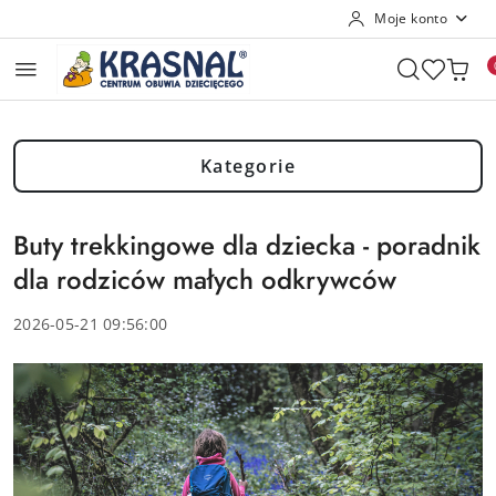
Moje konto
Przejdź do treści głównej
Przejdź do wyszukiwarki
Przejdź do moje konto
Przejdź do menu głównego
Przejdź do stopki
Kategorie
Buty trekkingowe dla dziecka - poradnik
dla rodziców małych odkrywców
2026-05-21 09:56:00