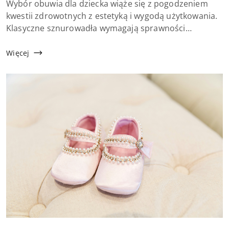
Treść
Wybór obuwia dla dziecka wiąże się z pogodzeniem
artykułu:
kwestii zdrowotnych z estetyką i wygodą użytkowania.
Klasyczne sznurowadła wymagają sprawności
manualnej, a rzepy szybko tracą przyczepność
chociażby przez zabrudzenia. Producenci obuwia
Więcej
dziecięcego ...