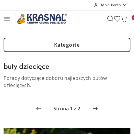
Moje konto
Przejdź do treści głównej
Przejdź do wyszukiwarki
Przejdź do moje konto
Przejdź do menu głównego
Przejdź do stopki
Kategorie
buty dziecięce
Porady dotyczące doboru najlepszych butów
dziecięcych.