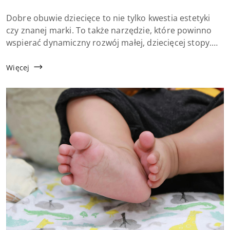
dodania:
Treść
Dobre obuwie dziecięce to nie tylko kwestia estetyki
artykułu:
czy znanej marki. To także narzędzie, które powinno
wspierać dynamiczny rozwój małej, dziecięcej stopy.
Właśnie dlatego rosnącą popularnością cieszą się buty
minimalistyczne dla dzieci, na...
Więcej