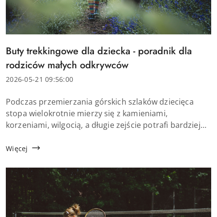
Tytuł
Buty trekkingowe dla dziecka - poradnik dla
artykułu:
rodziców małych odkrywców
Data
2026-05-21 09:56:00
dodania:
Treść
Podczas przemierzania górskich szlaków dziecięca
artykułu:
stopa wielokrotnie mierzy się z kamieniami,
korzeniami, wilgocią, a długie zejście potrafi bardziej
obciążyć nogi niż samo podejście. Zwykłe buty kupione
z myślą o szkole czy placu zabaw mogą ...
Więcej