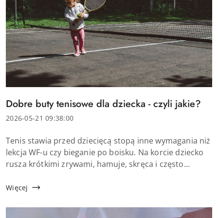
Tytuł
Dobre buty tenisowe dla dziecka - czyli jakie?
artykułu:
Data
2026-05-21 09:38:00
dodania:
Treść
Tenis stawia przed dziecięcą stopą inne wymagania niż
artykułu:
lekcja WF-u czy bieganie po boisku. Na korcie dziecko
rusza krótkimi zrywami, hamuje, skręca i często
przenosi ciężar ciała z jednej nogi na drugą. Zwykłe
sportowe obuwie może nie dać odpowiedni...
Więcej