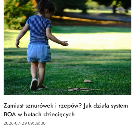
Tytuł
Zamiast sznurówek i rzepów? Jak działa system
artykułu:
BOA w butach dziecięcych
Data
2026-07-29 09:39:00
dodania: