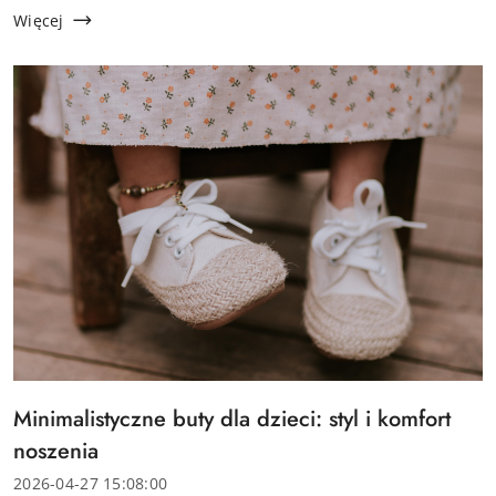
praktyczne i łatwe do zestawienia z...
Więcej
Tytuł
Minimalistyczne buty dla dzieci: styl i komfort
artykułu:
noszenia
Data
2026-04-27 15:08:00