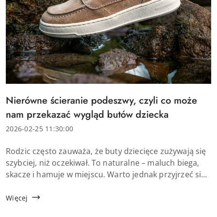
Tytuł
Nierówne ścieranie podeszwy, czyli co może
artykułu:
nam przekazać wygląd butów dziecka
Data
2026-02-25 11:30:00
dodania:
Treść
Rodzic często zauważa, że buty dziecięce zużywają się
artykułu:
szybciej, niż oczekiwał. To naturalne – maluch biega,
skacze i hamuje w miejscu. Warto jednak przyjrzeć się
dokładniej temu, jak wygląda zdarta podeszwa buta.
Nierówne ścieranie podeszwy n...
Więcej