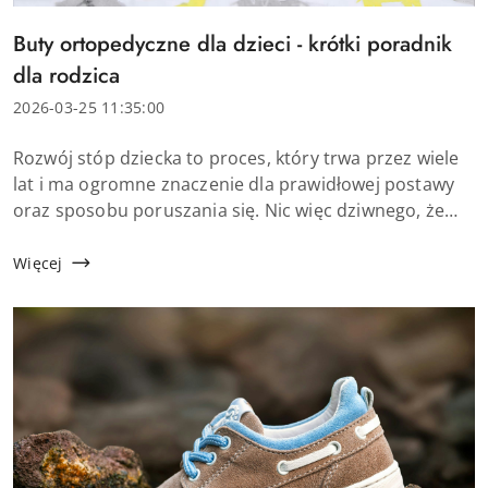
Tytuł
Buty ortopedyczne dla dzieci - krótki poradnik
artykułu:
dla rodzica
Data
2026-03-25 11:35:00
dodania:
Treść
Rozwój stóp dziecka to proces, który trwa przez wiele
artykułu:
lat i ma ogromne znaczenie dla prawidłowej postawy
oraz sposobu poruszania się. Nic więc dziwnego, że
wielu rodziców zastanawia się, czy ich dziecko
potrzebuje specjalistycz...
Więcej