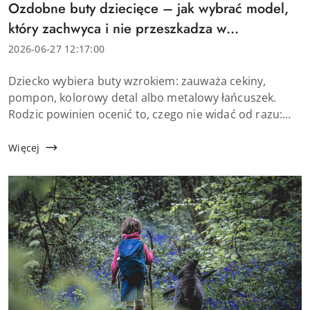
Tytuł
Ozdobne buty dziecięce – jak wybrać model,
artykułu:
który zachwyca i nie przeszkadza w
chodzeniu?
Data
2026-06-27 12:17:00
dodania:
Treść
Dziecko wybiera buty wzrokiem: zauważa cekiny,
artykułu:
pompon, kolorowy detal albo metalowy łańcuszek.
Rodzic powinien ocenić to, czego nie widać od razu:
czy stopa ma miejsce na ruch, czy cholewka nie uciska i
czy ozdoba nie przeszkadza przy chodzeniu.
Więcej
Dekoracyj...