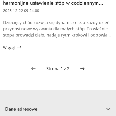
artykułu:
harmonijne ustawienie stóp w codziennym
ruchu dziecka
Data
2025-12-22 09:24:00
dodania:
Treść
Dziecięcy chód rozwija się dynamicznie, a każdy dzień
artykułu:
przynosi nowe wyzwania dla małych stóp. To właśnie
stopa prowadzi ciało, nadaje rytm krokowi i odpowiada
za stabilność. Warto więc wiedzieć, jak prawidłowo
stawiać stopę podczas chodzenia...
Więcej
Dane adresowe