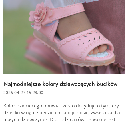
Tytuł
Najmodniejsze kolory dziewczęcych bucików
artykułu:
Data
2026-04-27 15:23:00
dodania:
Treść
Kolor dziecięcego obuwia często decyduje o tym, czy
artykułu:
dziecko w ogóle będzie chciało je nosić, zwłaszcza dla
małych dziewczynek. Dla rodzica równie ważne jest
jednak to, aby wybrane buty dla dziewczynki były