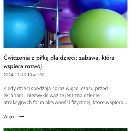
Tytuł
Ćwiczenia z piłką dla dzieci: zabawa, która
artykułu:
wspiera rozwój
Data
2024-12-16 19:41:00
dodania:
Treść
Kiedy dzieci spędzają coraz więcej czasu przed
artykułu:
ekranami, niezwykle ważne jest znalezienie
atrakcyjnych form aktywności fizycznej, które wspierają
ich prawidłowy rozwój. Jednym z prostych, a zarazem
efektywnych narzędzi, które mogą w t...
Więcej