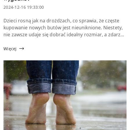
Data
2024-12-16 19:33:00
dodania:
Treść
Dzieci rosną jak na drożdżach, co sprawia, że częste
artykułu:
kupowanie nowych butów jest nieuniknione. Niestety,
nie zawsze udaje się dobrać idealny rozmiar, a zdarza
się, że kupione buty okazują się za duże. Co wtedy
zrobić? Na szczęście istnieje kilka sp...
Więcej