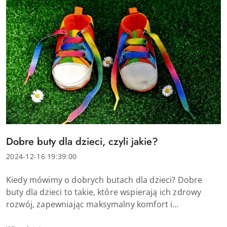
Tytuł
Dobre buty dla dzieci, czyli jakie?
artykułu:
Data
2024-12-16 19:39:00
dodania:
Treść
Kiedy mówimy o dobrych butach dla dzieci? Dobre
artykułu:
buty dla dzieci to takie, które wspierają ich zdrowy
rozwój, zapewniając maksymalny komfort i
bezpieczeństwo podczas każdej aktywności. Przede