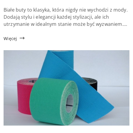
dodania:
Treść
Białe buty to klasyka, która nigdy nie wychodzi z mody.
artykułu:
Dodają stylu i elegancji każdej stylizacji, ale ich
utrzymanie w idealnym stanie może być wyzwaniem.
Jak dbać o białe sneakersy i adidasy, aby zawsze
wyglądały jak nowe? Oto kilka sprawdzonych...
Więcej