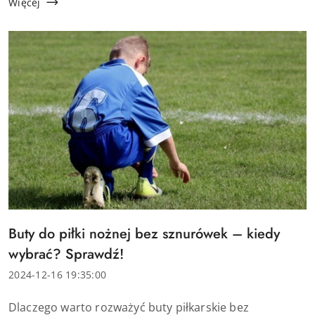
wszystkim: Dobre buty dla dzieci wspie...
Więcej
Tytuł
Buty do piłki nożnej bez sznurówek – kiedy
artykułu:
wybrać? Sprawdź!
Data
2024-12-16 19:35:00
dodania:
Treść
Dlaczego warto rozważyć buty piłkarskie bez