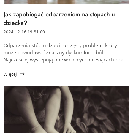
Tytuł
Jak zapobiegać odparzeniom na stopach u
artykułu:
dziecka?
Data
2024-12-16 19:31:00
dodania:
Treść
Odparzenia stóp u dzieci to częsty problem, który
artykułu:
może powodować znaczny dyskomfort i ból.
Najczęściej występują one w ciepłych miesiącach roku,
kiedy dzieci noszą zamknięte buty i skarpetki. Na
szczęście istnieje wiele sposobó...
Więcej