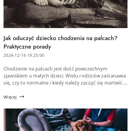
Tytuł
Jak oduczyć dziecko chodzenia na palcach?
artykułu:
Praktyczne porady
Data
2024-12-16 19:25:00
dodania:
Treść
Chodzenie na palcach jest dość powszechnym
artykułu:
zjawiskiem u małych dzieci. Wielu rodziców zastanawia
się, czy to normalne i kiedy należy zacząć się martwić.
Dlaczego niektóre dzieci chodzą na palcach, jak
oduczyć dziecko tego nawyku oraz jakie ć...
Więcej