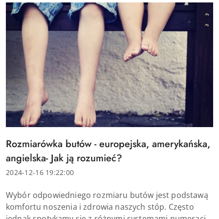
Tytuł
Rozmiarówka butów - europejska, amerykańska,
artykułu:
angielska- Jak ją rozumieć?
Data
2024-12-16 19:22:00
dodania:
Treść
Wybór odpowiedniego rozmiaru butów jest podstawą
artykułu:
komfortu noszenia i zdrowia naszych stóp. Często
jednak spotykamy się z różnymi systemami numeracji