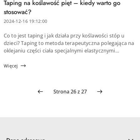
Tytuł
Taping na koślawość pięt – kiedy warto go
artykułu:
stosować?
Data
2024-12-16 19:12:00
dodania:
Treść
Co to jest taping i jak działa przy koślawości stóp u
artykułu:
dzieci? Taping to metoda terapeutyczna polegająca na
oklejaniu części ciała specjalnymi elastycznymi
taśmami. Stosowana jest w różnych dziedzinach
medycyny, w tym w rehabilitacji. Taping ...
Więcej