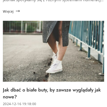
obuwia, co może wprowadzać w zamieszanie. Czym
różnią się rozmiar&oacut...
Więcej
Tytuł
Jak dbać o białe buty, by zawsze wyglądały jak
artykułu:
nowe?
Data
2024-12-16 19:18:00