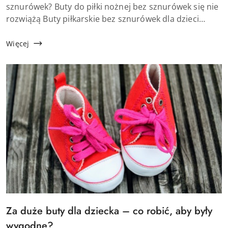
artykułu:
sznurówek? Buty do piłki nożnej bez sznurówek się nie
rozwiążą Buty piłkarskie bez sznurówek dla dzieci
eliminują jeden z najbardziej irytujących problemów
młodych piłkarzy &ndas...
Więcej
Tytuł
Za duże buty dla dziecka – co robić, aby były
artykułu:
wygodne?