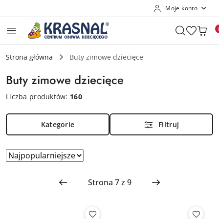
Moje konto
Przejdź do treści głównej
Przejdź do wyszukiwarki
Przejdź do moje konto
Przejdź do menu głównego
Przejdź do stopki
Strona główna
Buty zimowe dziecięce
Buty zimowe dziecięce
Liczba produktów:
160
Kategorie
Filtruj
Zastosowano
Sortuj
według
sortowanie:
Najpopularniejsze.