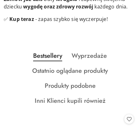
dziecku
wygodę oraz zdrowy rozwój
każdego dnia.
✅
Kup teraz
- zapas szybko się wyczerpuje!
Produkty
Produkty
Bestsellery
Wyprzedaże
Pomiń karuzelę produktów
o
o
Produkty
Ostatnio oglądane produkty
statusie:
statusie:
o
Produkty
Produkty podobne
statusie:
o
Produkty
Inni Klienci kupili również
statusie:
o
statusie: