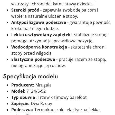
wstrząsy i chroni delikatne stawy dziecka.
Szeroki przód
- zapewnia swobodę palcom i
wspiera naturalne ułożenie stopy.
Antypoślizgowa podeszwa
- gwarantuje pewność
kroku na śniegu i lodzie.
Lekko usztywniany zapiętek
- stabilizuje stopę i
pomaga utrzymać jej prawidłową pozycję.
Wodoodporna konstrukcja
- skutecznie chroni
stopy przed wilgocią.
Elastyczna podeszwa
- pracuje razem ze stopą,
nie ograniczając jej ruchów.
Specyfikacja modelu
Producent:
Mrugała
Model:
7124/5-92
Typ obuwia:
Trzewik zimowy barefoot
Zapięcie:
D
wa
Rzepy
Podeszwa:
Termokauczuk - elastyczna, lekka,