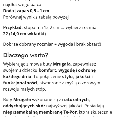
najdłuższego palca
Dodaj zapas 0,5 - 1 cm
Porównaj wynik z tabelą powyżej
Przykład:
stopa ma 13,2 cm → wybierz rozmiar
22
(14,0 cm wkładki)
Dobrze dobrany rozmiar = wygoda i brak obtarć!
Dlaczego warto?
Wybierając zimowe buty
Mrugała
, zapewniasz
swojemu dziecku
komfort, wygodę i ochronę
każdego dnia
. To połączenie
stylu, jakości i
funkcjonalności
, stworzone z myślą o zdrowym
rozwoju małych stóp.
Buty
Mrugała
wykonane są z
naturalnych,
oddychających skór
najwyższej jakości. Posiadają
nieprzemakalną membranę Te-Por
, która skutecznie