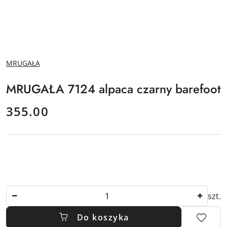
NAZWA
MRUGAŁA
PRODUCENTA:
MRUGAŁA 7124 alpaca czarny barefoot
cena:
355.00
Ilość
szt.
Do koszyka