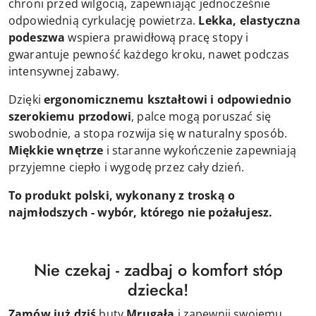
chroni przed wilgocią, zapewniając jednocześnie
odpowiednią cyrkulację powietrza.
Lekka, elastyczna
podeszwa
wspiera prawidłową pracę stopy i
gwarantuje pewność każdego kroku, nawet podczas
intensywnej zabawy.
Dzięki
ergonomicznemu kształtowi i odpowiednio
szerokiemu przodowi
, palce mogą poruszać się
swobodnie, a stopa rozwija się w naturalny sposób.
Miękkie wnętrze
i staranne wykończenie zapewniają
przyjemne ciepło i wygodę przez cały dzień.
To produkt polski, wykonany z troską o
najmłodszych - wybór, którego nie pożałujesz.
Nie czekaj - zadbaj o komfort stóp
dziecka!
Zamów już dziś
buty
Mrugała
i zapewnij swojemu