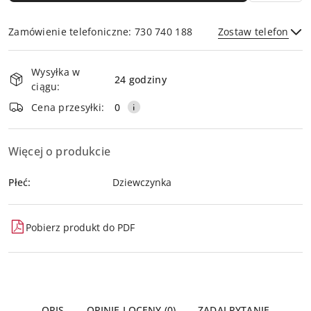
Zamówienie telefoniczne: 730 740 188
Zostaw telefon
Dostępność
Wysyłka w
i
24 godziny
ciągu:
dostawa
Wyślij
Cena przesyłki:
0
Więcej o produkcie
Płeć:
Dziewczynka
Pobierz produkt do PDF
OPIS
OPINIE I OCENY (0)
ZADAJ PYTANIE