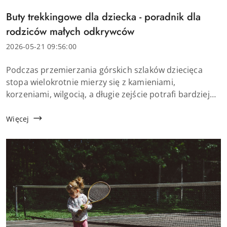
Tytuł
Buty trekkingowe dla dziecka - poradnik dla
artykułu:
rodziców małych odkrywców
Data
2026-05-21 09:56:00
dodania:
Treść
Podczas przemierzania górskich szlaków dziecięca
artykułu:
stopa wielokrotnie mierzy się z kamieniami,
korzeniami, wilgocią, a długie zejście potrafi bardziej
obciążyć nogi niż samo podejście. Zwykłe buty kupione
z myślą o szkole czy placu zabaw mogą ...
Więcej