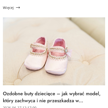
manualnej, a rzepy szybko tracą przyczepność
chociażby przez zabrudzenia. Producenci obuwia
Więcej
dziecięcego ...
Tytuł
Ozdobne buty dziecięce – jak wybrać model,
artykułu:
który zachwyca i nie przeszkadza w
chodzeniu?
Data
2026-06-27 12:17:00