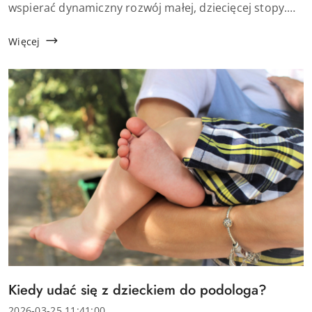
wspierać dynamiczny rozwój małej, dziecięcej stopy.
Właśnie dlatego rosnącą popularnością cieszą się buty
minimalistyczne dla dzieci, na...
Więcej
Tytuł
Kiedy udać się z dzieckiem do podologa?
artykułu:
Data
2026-03-25 11:41:00