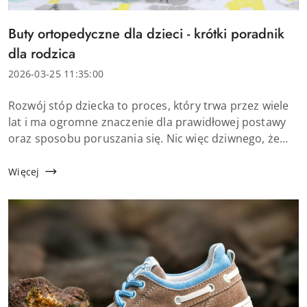
Tytuł
Buty ortopedyczne dla dzieci - krótki poradnik
artykułu:
dla rodzica
Data
2026-03-25 11:35:00
dodania:
Treść
Rozwój stóp dziecka to proces, który trwa przez wiele
artykułu:
lat i ma ogromne znaczenie dla prawidłowej postawy
oraz sposobu poruszania się. Nic więc dziwnego, że
wielu rodziców zastanawia się, czy ich dziecko
potrzebuje specjalistycz...
Więcej