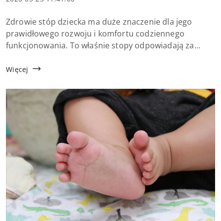
dodania:
Treść
Zdrowie stóp dziecka ma duże znaczenie dla jego
artykułu:
prawidłowego rozwoju i komfortu codziennego
funkcjonowania. To właśnie stopy odpowiadają za
stabilność ciała, sposób chodzenia oraz utrzymanie
właściwej postawy. Niestety wiele drobnych problem...
Więcej