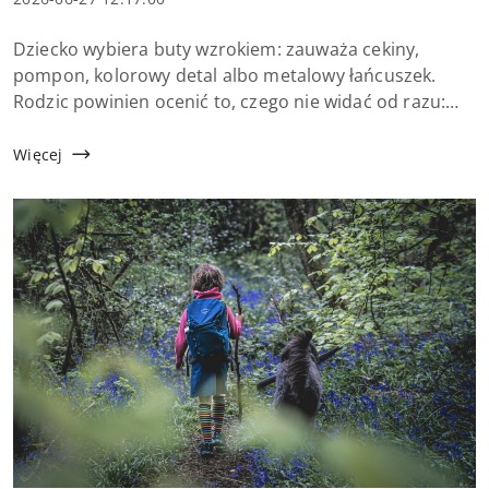
dodania:
Treść
Dziecko wybiera buty wzrokiem: zauważa cekiny,
artykułu:
pompon, kolorowy detal albo metalowy łańcuszek.
Rodzic powinien ocenić to, czego nie widać od razu:
czy stopa ma miejsce na ruch, czy cholewka nie uciska i
czy ozdoba nie przeszkadza przy chodzeniu.
Więcej
Dekoracyj...