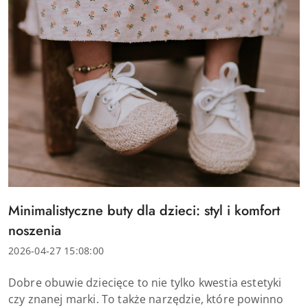
Tytuł
Minimalistyczne buty dla dzieci: styl i komfort
artykułu:
noszenia
Data
2026-04-27 15:08:00
dodania:
Treść
Dobre obuwie dziecięce to nie tylko kwestia estetyki
artykułu:
czy znanej marki. To także narzędzie, które powinno