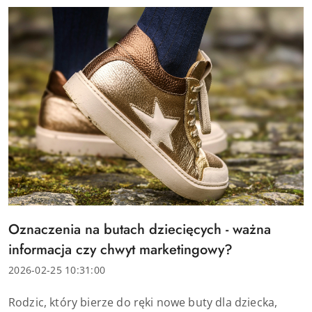
Tytuł
Oznaczenia na butach dziecięcych - ważna
artykułu:
informacja czy chwyt marketingowy?
Data
2026-02-25 10:31:00
dodania:
Treść
Rodzic, który bierze do ręki nowe buty dla dziecka,