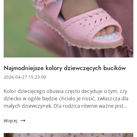
Tytuł
Najmodniejsze kolory dziewczęcych bucików
artykułu:
Data
2026-04-27 15:23:00
dodania:
Treść
Kolor dziecięcego obuwia często decyduje o tym, czy
artykułu:
dziecko w ogóle będzie chciało je nosić, zwłaszcza dla
małych dziewczynek. Dla rodzica równie ważne jest
jednak to, aby wybrane buty dla dziewczynki były
praktyczne i łatwe do zestawienia z...
Więcej