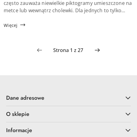
artykułu:
często zauważa niewielkie piktogramy umieszczone na
metce lub wewnątrz cholewki. Dla jednych to tylko
drobny detal, dla innych cenna wskazówka. Oznaczenia
na butach potrafią jednak realnie ...
Więcej
Dane adresowe
O sklepie
Informacje