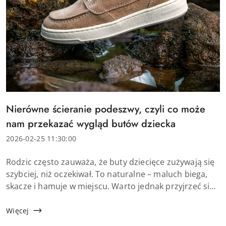
Tytuł
Nierówne ścieranie podeszwy, czyli co może
artykułu:
nam przekazać wygląd butów dziecka
Data
2026-02-25 11:30:00
dodania:
Treść
Rodzic często zauważa, że buty dziecięce zużywają się
artykułu:
szybciej, niż oczekiwał. To naturalne – maluch biega,
skacze i hamuje w miejscu. Warto jednak przyjrzeć się
dokładniej temu, jak wygląda zdarta podeszwa buta.
Nierówne ścieranie podeszwy n...
Więcej