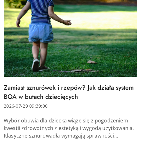
Tytuł
Zamiast sznurówek i rzepów? Jak działa system
artykułu:
BOA w butach dziecięcych
Data
2026-07-29 09:39:00
dodania:
Treść
Wybór obuwia dla dziecka wiąże się z pogodzeniem
artykułu:
kwestii zdrowotnych z estetyką i wygodą użytkowania.
Klasyczne sznurowadła wymagają sprawności