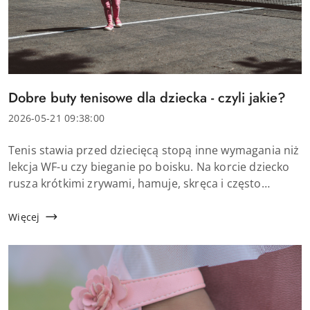
Tytuł
Dobre buty tenisowe dla dziecka - czyli jakie?
artykułu:
Data
2026-05-21 09:38:00
dodania:
Treść
Tenis stawia przed dziecięcą stopą inne wymagania niż
artykułu:
lekcja WF-u czy bieganie po boisku. Na korcie dziecko
rusza krótkimi zrywami, hamuje, skręca i często
przenosi ciężar ciała z jednej nogi na drugą. Zwykłe
sportowe obuwie może nie dać odpowiedni...
Więcej