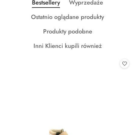
Produkty
Produkty
Bestsellery
Wyprzedaże
Pomiń karuzelę produktów
o
o
Produkty
Ostatnio oglądane produkty
statusie:
statusie:
o
Produkty
Produkty podobne
statusie:
o
Produkty
Inni Klienci kupili również
statusie:
o
statusie: