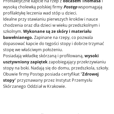
Profilaktyczne kapcie na rzep z
obcasem Thomasa
i
wysoką cholewką polskiej firmy
Postęp
wspomagają
profilaktykę leczenia wad stóp u dzieci.
Idealne przy stawianiu pierwszych kroków i nauce
chodzenia oraz dla dzieci w wieku przedszkolnym i
szkolnym.
Wykonane są ze skóry i materiału
bawełnianego.
Zapinane na rzepy, co pozwala
dopasować kapcie do tęgości stopy i dobrze trzymać
stopę we właściwym położeniu.
Posiadają wkładkę skórzaną i profilowaną,
wysoki
usztywniony zapiętek
zapobiegający przekrzywianiu
stopy na boki. Nadają się do domu, przedszkola, szkoły.
Obuwie firmy Postęp posiada certyfikat "
Zdrowej
stopy
" przyznawany przez Instytut Przemysłu
Skórzanego Oddział w Krakowie.