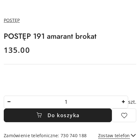
NAZWA
POSTĘP
PRODUCENTA:
POSTĘP 191 amarant brokat
cena:
135.00
Ilość
szt.
Do koszyka
Zamówienie telefoniczne: 730 740 188
Zostaw telefon