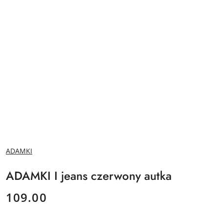
NAZWA
ADAMKI
PRODUCENTA:
ADAMKI I jeans czerwony autka
cena:
109.00