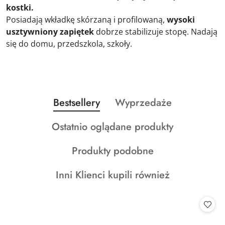
kostki.
Posiadają wkładkę skórzaną i profilowaną,
wysoki
usztywniony zapiętek
dobrze stabilizuje stopę. Nadają
się do domu, przedszkola, szkoły.
Produkty
Produkty
Bestsellery
Wyprzedaże
Pomiń karuzelę produktów
o
o
Produkty
Ostatnio oglądane produkty
statusie:
statusie:
o
Produkty
Produkty podobne
statusie:
o
Produkty
Inni Klienci kupili również
statusie:
o
statusie: