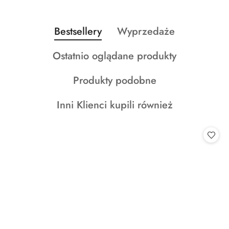
Produkty
Produkty
Bestsellery
Wyprzedaże
Pomiń karuzelę produktów
o
o
Produkty
Ostatnio oglądane produkty
statusie:
statusie:
o
Produkty
Produkty podobne
statusie:
o
Produkty
Inni Klienci kupili również
statusie:
o
statusie: