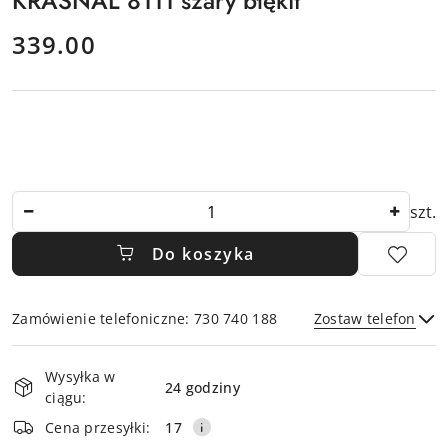
KRASNAL 8111 szary błękit
cena:
339.00
Ilość
szt.
Do koszyka
Zamówienie telefoniczne: 730 740 188
Zostaw telefon
Dostępność
Wysyłka w
i
24 godziny
ciągu:
dostawa
Wyślij
Cena przesyłki:
17