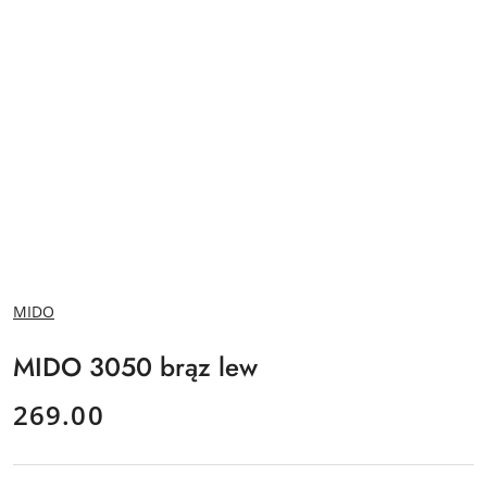
NAZWA
MIDO
PRODUCENTA:
MIDO 3050 brąz lew
cena:
269.00