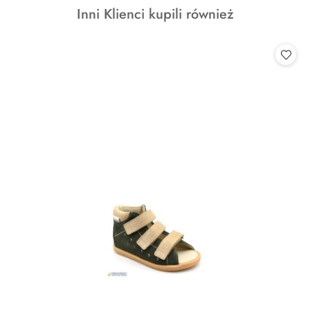
Produkty
Inni Klienci kupili również
statusie:
o
statusie: