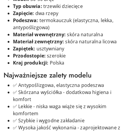
Typ obuwia:
trzewiki dziecięce
Zapięcie:
d
wa
rzepy
Podeszwa:
termokauczuk (elastyczna, lekka,
antypoślizgowa)
Materiał wewnętrzny:
skóra naturalna
Materiał zewnętrzny:
skóra naturalna licowa
Zapiętek:
usztywniany
Przodostopie:
szerokie
Kraj produkcji:
Polska
Najważniejsze zalety modelu
✅ Antypoślizgowa, elastyczna podeszwa
✅ Skórzana wyściółka - dodatkowa higiena i
komfort
✅ Lekkie - niska waga wiąże się z wysokim
komfortem
✅ Szybkie i wygodne zakładanie
✅ Wysoka jakość wykonania - zaprojektowane z