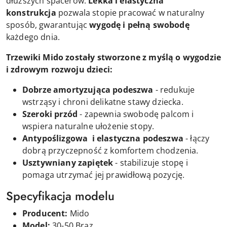
dłuższych spacerów.
Lekka i elastyczna
konstrukcja
pozwala stopie pracować w naturalny
sposób, gwarantując
wygodę i pełną swobodę
każdego dnia.
Trzewiki Mido zostały stworzone z myślą o wygodzie
i zdrowym rozwoju dzieci:
Dobrze amortyzująca podeszwa
- redukuje
wstrząsy i chroni delikatne stawy dziecka.
Szeroki przód
- zapewnia swobodę palcom i
wspiera naturalne ułożenie stopy.
Antypoślizgowa i elastyczna podeszwa
- łączy
dobrą przyczepność z komfortem chodzenia.
Usztywniany zapiętek
- stabilizuje stopę i
pomaga utrzymać jej prawidłową pozycję.
Specyfikacja modelu
Producent:
Mido
Model:
30-50 Brąz