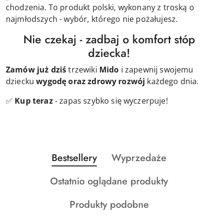
chodzenia. To produkt polski, wykonany z troską o
najmłodszych - wybór, którego nie pożałujesz.
Nie czekaj - zadbaj o komfort stóp
dziecka!
Zamów już dziś
trzewiki
Mido
i zapewnij swojemu
dziecku
wygodę oraz zdrowy rozwój
każdego dnia.
✅
Kup teraz
- zapas szybko się wyczerpuje!
Produkty
Produkty
Bestsellery
Wyprzedaże
Pomiń karuzelę produktów
o
o
Produkty
Ostatnio oglądane produkty
statusie:
statusie:
o
Produkty
Produkty podobne
statusie:
o