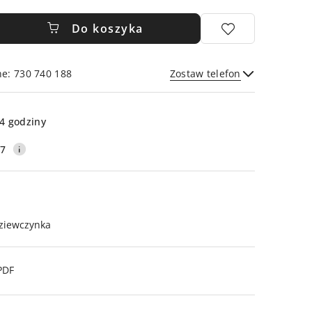
Do koszyka
ne: 730 740 188
Zostaw telefon
Wyślij
4 godziny
17
ziewczynka
PDF