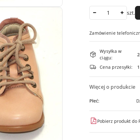
Ilość
szt.
Zamówienie telefonicz
Dostępność
Wysyłka w
i
2
ciągu:
dostawa
Cena przesyłki:
Więcej o produkcie
Płeć:
D
Pobierz produkt do 