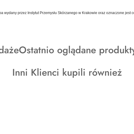
a wydany przez Instytut Przemysłu Skórzanego w Krakowie oraz oznaczone jest ce
y
Produkty
daże
Ostatnio oglądane produkt
o
Produkty
Inni Klienci kupili również
statusie:
o
statusie: