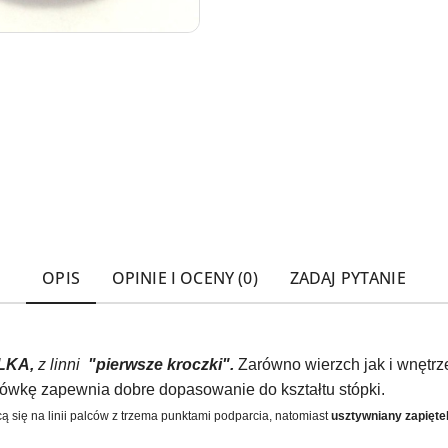
OPIS
OPINIE I OCENY (0)
ZADAJ PYTANIE
LKA,
z linni
"pierwsze kroczki".
Zarówno wierzch jak i wnętr
wkę zapewnia dobre dopasowanie do kształtu stópki.
ą się na linii palców z trzema punktami podparcia, natomiast
u
sztywniany zapięt