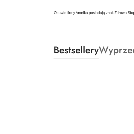
Obuwie firmy Amelka posiadają znak Zdrowa Stop
Produkty
Produkt
Bestsellery
Wyprze
Pomiń karuzelę produktów
o
o
statusie:
statusie: