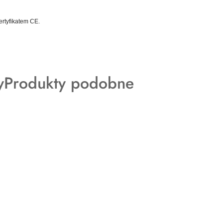
rtyfikatem CE.
Produkty
y
Produkty podobne
o
statusie: