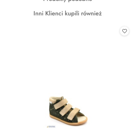
o
Produkty
Inni Klienci kupili również
statusie:
o
statusie: