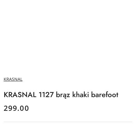
NAZWA
KRASNAL
PRODUCENTA:
KRASNAL 1127 brąz khaki barefoot
cena:
299.00