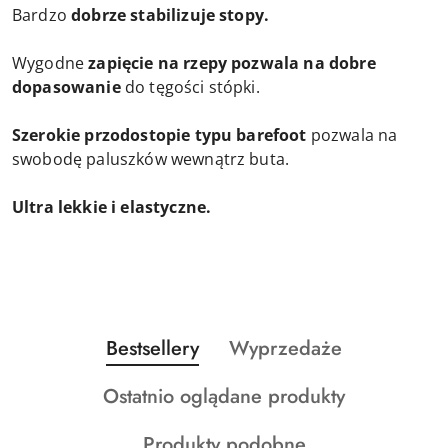
Bardzo
dobrze stabilizuje stopy.
Wygodne
zapięcie na rzepy pozwala na dobre
dopasowanie
do tęgości stópki.
Szerokie przodostopie typu barefoot
pozwala na
swobodę paluszków wewnątrz buta.
Ultra lekkie i elastyczne.
Produkty
Produkty
Bestsellery
Wyprzedaże
Pomiń karuzelę produktów
o
o
Produkty
Ostatnio oglądane produkty
statusie:
statusie:
o
Produkty
Produkty podobne
statusie: