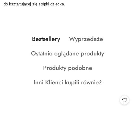
do kształtującej się stópki dziecka.
Produkty
Produkty
Bestsellery
Wyprzedaże
Pomiń karuzelę produktów
o
o
Produkty
Ostatnio oglądane produkty
statusie:
statusie:
o
Produkty
Produkty podobne
statusie:
o
Produkty
Inni Klienci kupili również
statusie:
o
statusie: