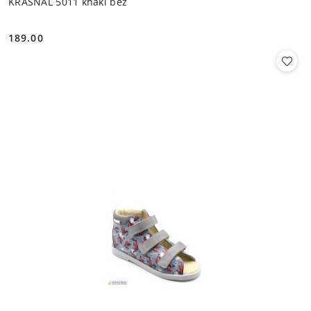
KRASNAL 5011 khaki beż
189.00
Cena: