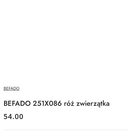
NAZWA
BEFADO
PRODUCENTA:
BEFADO 251X086 róż zwierzątka
cena:
54.00