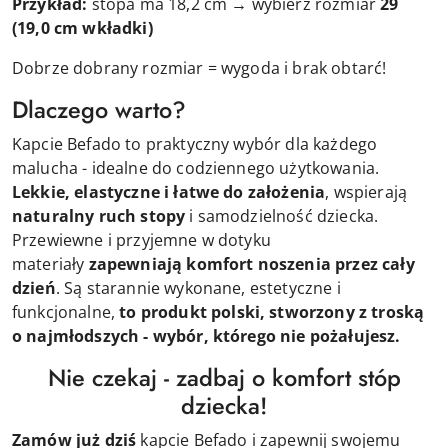
Przykład:
stopa ma 18,2 cm → wybierz rozmiar
29
(19,0 cm wkładki)
Dobrze dobrany rozmiar = wygoda i brak obtarć!
Dlaczego warto?
Kapcie Befado to praktyczny wybór dla każdego
malucha - idealne do codziennego użytkowania.
Lekkie, elastyczne
i łatwe do założenia
, wspierają
naturalny ruch stopy
i samodzielność dziecka.
Przewiewne i przyjemne w dotyku
materiały
zapewniają komfort noszenia przez cały
dzień
. Są starannie wykonane, estetyczne i
funkcjonalne,
t
o produkt polski, stworzony z troską
o najmłodszych - wybór, którego nie pożałujesz.
Nie czekaj - zadbaj o komfort stóp
dziecka!
Zamów już dziś
kapcie Befado i zapewnij swojemu