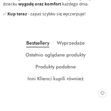
dziecku
wygodę oraz komfort
każdego dnia.
✅
Kup teraz
- zapas szybko się wyczerpuje!
Produkty
Produkty
Bestsellery
Wyprzedaże
Pomiń karuzelę produktów
o
o
Produkty
Ostatnio oglądane produkty
statusie:
statusie:
o
Produkty
Produkty podobne
statusie:
o
Produkty
Inni Klienci kupili również
statusie:
o
statusie: