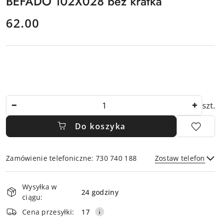
BEFADO 102X028 beż kratka
cena:
62.00
Ilość
szt.
Do koszyka
Zamówienie telefoniczne: 730 740 188
Zostaw telefon
Dostępność
Wysyłka w
i
24 godziny
ciągu:
dostawa
Wyślij
Cena przesyłki:
17