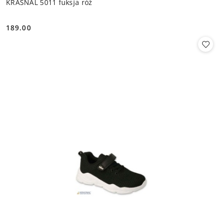
KRASNAL 5011 fuksja róż
189.00
Cena: