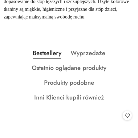
dopasowanie do stóp tęższych i szczuplejszych. Użyte kolorowe
tkaniny są miękkie, higieniczne i przyjazne dla stóp dzieci,
zapewniając maksymalną swobodę ruchu.
Produkty
Produkty
Bestsellery
Wyprzedaże
Pomiń karuzelę produktów
o
o
Produkty
Ostatnio oglądane produkty
statusie:
statusie:
o
Produkty
Produkty podobne
statusie:
o
Produkty
Inni Klienci kupili również
statusie:
o
statusie: