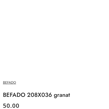
NAZWA
BEFADO
PRODUCENTA:
BEFADO 208X036 granat
cena:
50.00