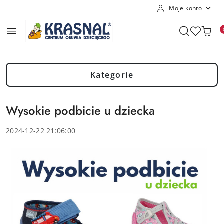
Moje konto
Przejdź do treści głównej
Przejdź do wyszukiwarki
Przejdź do moje konto
Przejdź do menu głównego
Przejdź do stopki
Kategorie
Wysokie podbicie u dziecka
2024-12-22 21:06:00