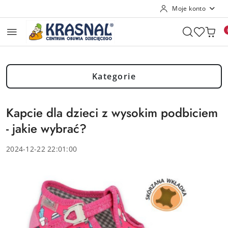
Moje konto
Przejdź do treści głównej
Przejdź do wyszukiwarki
Przejdź do moje konto
Przejdź do menu głównego
Przejdź do stopki
Kategorie
Kapcie dla dzieci z wysokim podbiciem
- jakie wybrać?
2024-12-22 22:01:00