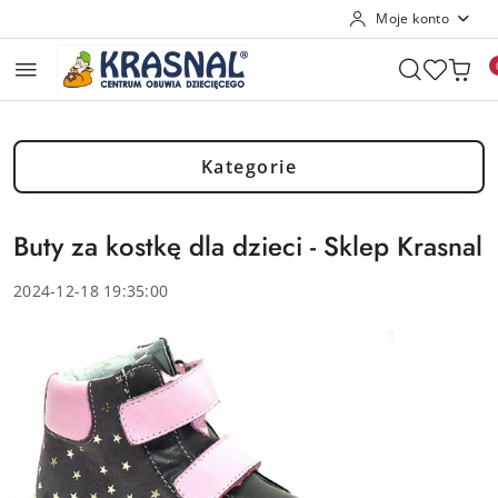
Moje konto
Przejdź do treści głównej
Przejdź do wyszukiwarki
Przejdź do moje konto
Przejdź do menu głównego
Przejdź do stopki
Kategorie
Buty za kostkę dla dzieci - Sklep Krasnal
2024-12-18 19:35:00