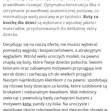
prawidłowo rozwijać. Optymalna konstrukcja dba o
utrzymanie prawidłowej anatomicznej postawy, co
minimalizuje wady postawy w przyszłości.
Buty za
kostkę dla dzieci
są wykonane z wysokiej jakości
materiałów, przystosowanych do delikatnej skóry
dziecka.
Decydując się na naszą ofertę, nie musisz wybierać
pomiędzy wygodą i bezpieczeństwem, a atrakcyjnym
wyglądem. Wśród wielu uroczych modeli, na pewno
znajdą się buty, które Twoje dziecko pokocha. Swoimi
kolorami oraz zabawnymi motywami przyciągają one
wzrok dzieci i zachęcają ich do wielkich przygód.
Naszym najmłodszym klientkom z na pewno spodobają
się różowe buty dziecięce za kostkę, które ozdobione są
brokatem i niebanalnym kwiatkiem. Mali miłośnicy
zwierząt z pewnością będą zachwyceni butami z
motywem
kota
, pandy czy liska. Na uroczyste i
wyjątkowe okazje odpowiednie jest eleganckie obuwie w