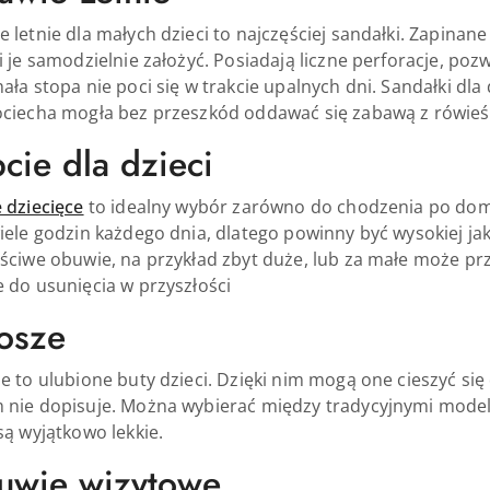
 letnie dla małych dzieci to najczęściej sandałki. Zapinan
i je samodzielnie założyć. Posiadają liczne perforacje, p
ała stopa nie poci się w trakcie upalnych dni. Sandałki d
ociecha mogła bez przeszkód oddawać się zabawą z rówieś
cie dla dzieci
 dziecięce
to idealny wybór zarówno do chodzenia po domu
iele godzin każdego dnia, dlatego powinny być wysokiej ja
ściwe obuwie, na przykład zbyt duże, lub za małe może prz
 do usunięcia w przyszłości
osze
e to ulubione buty dzieci. Dzięki nim mogą one cieszyć si
 nie dopisuje. Można wybierać między tradycyjnymi mode
są wyjątkowo lekkie.
uwie wizytowe