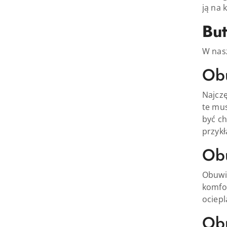
ją na 
But
W nasz
Obu
Najczę
te mus
być ch
przykł
Ob
Obuwi
komfor
ociepl
Obu