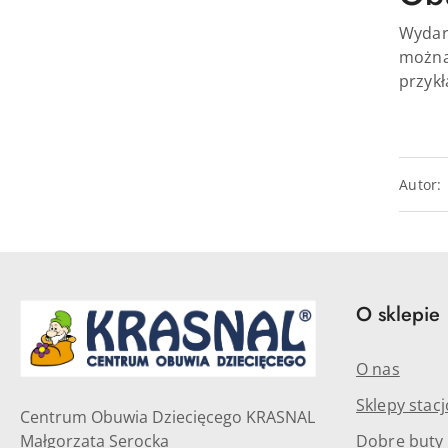
Wydarz
można 
przykł
Autor:
O sklepie
O nas
Sklepy stac
Centrum Obuwia Dziecięcego KRASNAL
Małgorzata Serocka
Dobre buty -