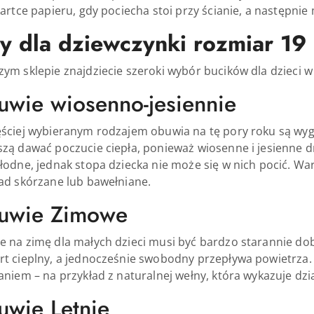
kartce papieru, gdy pociecha stoi przy ścianie, a następni
y dla dziewczynki rozmiar 19
ym sklepie znajdziecie szeroki wybór bucików dla dzieci w
wie wiosenno-jesiennie
ściej wybieranym rodzajem obuwia na tę pory roku są wygod
zą dawać poczucie ciepła, ponieważ wiosenne i jesienne dn
łodne, jednak stopa dziecka nie może się w nich pocić. Wa
ad skórzane lub bawełniane.
uwie Zimowe
e na zimę dla małych dzieci musi być bardzo starannie 
t cieplny, a jednocześnie swobodny przepływa powietrza.
aniem – na przykład z naturalnej wełny, która wykazuje dzi
wie Letnie