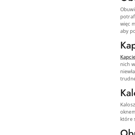
Obuwie
potraf
więc m
aby p
Kap
Kapcie
nich w
niewła
trudne
Kal
Kalosz
oknem
które 
Ob