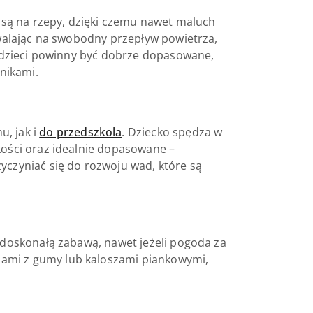
e są na rzepy, dzięki czemu nawet maluch
ozwalając na swobodny przepływ powietrza,
la dzieci powinny być dobrze dopasowane,
nikami.
, jak i
do przedszkola
. Dziecko spędza w
kości oraz idealnie dopasowane –
yczyniać się do rozwoju wad, które są
ę doskonałą zabawą, nawet jeżeli pogoda za
lami z gumy lub kaloszami piankowymi,