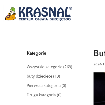
Przejdź do treści głównej
Przejdź do wyszukiwarki
Przejdź do moje konto
Przejdź do menu głównego
Przejdź do stopki
Bu
Kategorie
2024-1
Wszystkie kategorie
(269)
buty dziecięce
(13)
Pierwsza kategoria
(0)
Druga kategoria
(0)