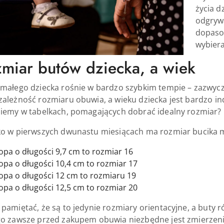
życia d
odgrywa
dopaso
wybiera
miar butów dziecka, a wiek
małego dziecka rośnie w bardzo szybkim tempie – zazwycz
ależność rozmiaru obuwia, a wieku dziecka jest bardzo in
ziemy w tabelkach, pomagających dobrać idealny rozmiar?
o w pierwszych dwunastu miesiącach ma rozmiar bucika mię
opa o długości 9,7 cm to rozmiar 16
opa o długości 10,4 cm to rozmiar 17
opa o długości 12 cm to rozmiaru 19
opa o długości 12,5 cm to rozmiar 20
pamiętać, że są to jedynie rozmiary orientacyjne, a buty 
o zawsze przed zakupem obuwia niezbędne jest zmierzeni