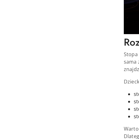
Roz
Stopa 
sama z
znajd
Dzieck
st
st
st
st
Warto 
Dlateg