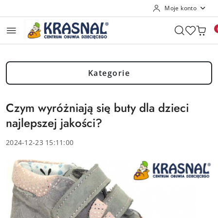
Moje konto
Przejdź do treści głównej
Przejdź do wyszukiwarki
Przejdź do moje konto
Przejdź do menu głównego
Przejdź do stopki
Kategorie
Czym wyróżniają się buty dla dzieci
najlepszej jakości?
2024-12-23 15:11:00