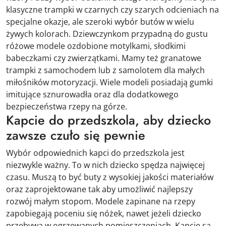
klasyczne trampki w czarnych czy szarych odcieniach na
specjalne okazje, ale szeroki wybór butów w wielu
żywych kolorach. Dziewczynkom przypadną do gustu
różowe modele ozdobione motylkami, słodkimi
babeczkami czy zwierzątkami. Mamy też granatowe
trampki z samochodem lub z samolotem dla małych
miłośników motoryzacji. Wiele modeli posiadają gumki
imitujące sznurowadła oraz dla dodatkowego
bezpieczeństwa rzepy na górze.
Kapcie do przedszkola, aby dziecko
zawsze czuło się pewnie
Wybór odpowiednich kapci do przedszkola jest
niezwykle ważny. To w nich dziecko spędza najwięcej
czasu. Muszą to być buty z wysokiej jakości materiałów
oraz zaprojektowane tak aby umożliwić najlepszy
rozwój małym stopom. Modele zapinane na rzepy
zapobiegają poceniu się nóżek, nawet jeżeli dziecko
przebywa w ogrzewanych pomieszczeniach. Kapcie są