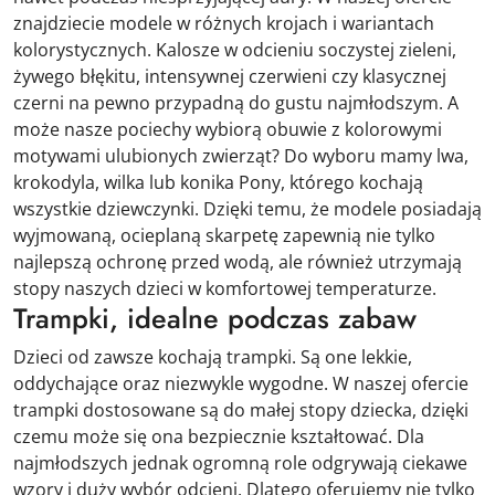
znajdziecie modele w różnych krojach i wariantach
kolorystycznych. Kalosze w odcieniu soczystej zieleni,
żywego błękitu, intensywnej czerwieni czy klasycznej
czerni na pewno przypadną do gustu najmłodszym. A
może nasze pociechy wybiorą obuwie z kolorowymi
motywami ulubionych zwierząt? Do wyboru mamy lwa,
krokodyla, wilka lub konika Pony, którego kochają
wszystkie dziewczynki. Dzięki temu, że modele posiadają
wyjmowaną, ocieplaną skarpetę zapewnią nie tylko
najlepszą ochronę przed wodą, ale również utrzymają
stopy naszych dzieci w komfortowej temperaturze.
Trampki, idealne podczas zabaw
Dzieci od zawsze kochają trampki. Są one lekkie,
oddychające oraz niezwykle wygodne. W naszej ofercie
trampki dostosowane są do małej stopy dziecka, dzięki
czemu może się ona bezpiecznie kształtować. Dla
najmłodszych jednak ogromną role odgrywają ciekawe
wzory i duży wybór odcieni. Dlatego oferujemy nie tylko