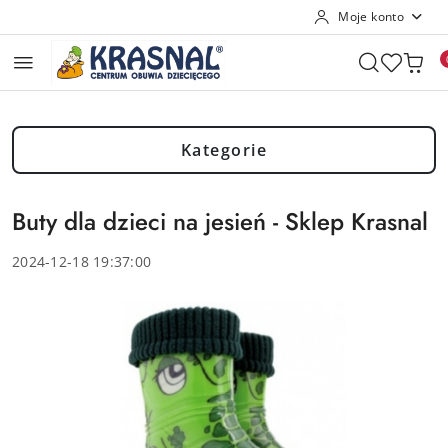
Moje konto
Przejdź do treści głównej
Przejdź do wyszukiwarki
Przejdź do moje konto
Przejdź do menu głównego
Przejdź do stopki
Kategorie
Buty dla dzieci na jesień - Sklep Krasnal
2024-12-18 19:37:00