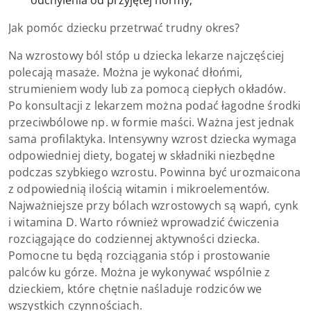
odchylenia od przyjętej normy;
Jak pomóc dziecku przetrwać trudny okres?
Na wzrostowy ból stóp u dziecka lekarze najczęściej
polecają masaże. Można je wykonać dłońmi,
strumieniem wody lub za pomocą ciepłych okładów.
Po konsultacji z lekarzem można podać łagodne środki
przeciwbólowe np. w formie maści. Ważna jest jednak
sama profilaktyka. Intensywny wzrost dziecka wymaga
odpowiedniej diety, bogatej w składniki niezbędne
podczas szybkiego wzrostu. Powinna być urozmaicona
z odpowiednią ilością witamin i mikroelementów.
Najważniejsze przy bólach wzrostowych są wapń, cynk
i witamina D. Warto również wprowadzić ćwiczenia
rozciągające do codziennej aktywności dziecka.
Pomocne tu będą rozciągania stóp i prostowanie
palców ku górze. Można je wykonywać wspólnie z
dzieckiem, które chętnie naśladuje rodziców we
wszystkich czynnościach.