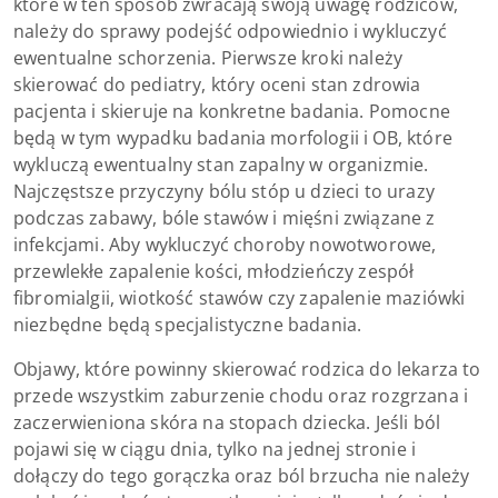
które w ten sposób zwracają swoją uwagę rodziców,
należy do sprawy podejść odpowiednio i wykluczyć
ewentualne schorzenia. Pierwsze kroki należy
skierować do pediatry, który oceni stan zdrowia
pacjenta i skieruje na konkretne badania. Pomocne
będą w tym wypadku badania morfologii i OB, które
wykluczą ewentualny stan zapalny w organizmie.
Najczęstsze przyczyny bólu stóp u dzieci to urazy
podczas zabawy, bóle stawów i mięśni związane z
infekcjami. Aby wykluczyć choroby nowotworowe,
przewlekłe zapalenie kości, młodzieńczy zespół
fibromialgii, wiotkość stawów czy zapalenie maziówki
niezbędne będą specjalistyczne badania.
Objawy, które powinny skierować rodzica do lekarza to
przede wszystkim zaburzenie chodu oraz rozgrzana i
zaczerwieniona skóra na stopach dziecka. Jeśli ból
pojawi się w ciągu dnia, tylko na jednej stronie i
dołączy do tego gorączka oraz ból brzucha nie należy