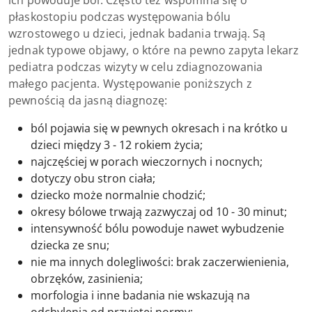
ich powoduje ból. Często też wspomina się o
płaskostopiu podczas występowania bólu
wzrostowego u dzieci, jednak badania trwają. Są
jednak typowe objawy, o które na pewno zapyta lekarz
pediatra podczas wizyty w celu zdiagnozowania
małego pacjenta. Występowanie poniższych z
pewnością da jasną diagnozę:
ból pojawia się w pewnych okresach i na krótko u
dzieci między 3 - 12 rokiem życia;
najczęściej w porach wieczornych i nocnych;
dotyczy obu stron ciała;
dziecko może normalnie chodzić;
okresy bólowe trwają zazwyczaj od 10 - 30 minut;
intensywność bólu powoduje nawet wybudzenie
dziecka ze snu;
nie ma innych dolegliwości: brak zaczerwienienia,
obrzęków, zasinienia;
morfologia i inne badania nie wskazują na