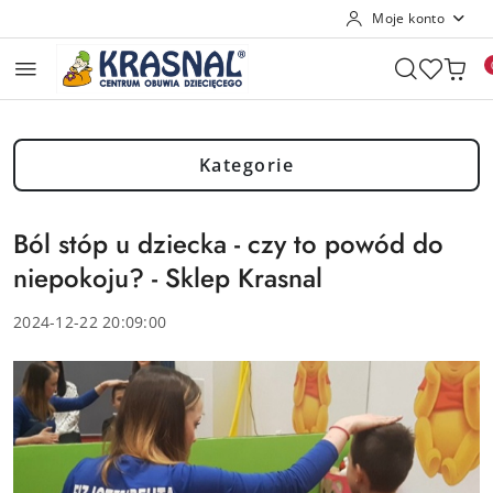
Moje konto
Przejdź do treści głównej
Przejdź do wyszukiwarki
Przejdź do moje konto
Przejdź do menu głównego
Przejdź do stopki
Kategorie
Ból stóp u dziecka - czy to powód do
niepokoju? - Sklep Krasnal
2024-12-22 20:09:00