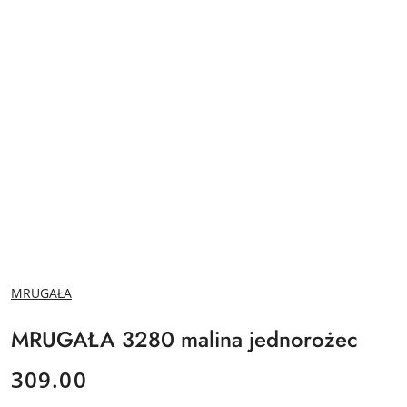
NAZWA
MRUGAŁA
PRODUCENTA:
MRUGAŁA 3280 malina jednorożec
cena:
309.00