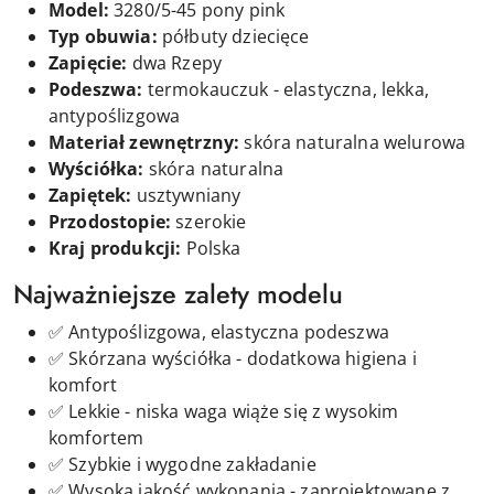
Model:
3280/5-45 pony pink
Typ obuwia:
półbuty dziecięce
Zapięcie:
d
wa
Rzepy
Podeszwa:
termokauczuk - elastyczna, lekka,
antypoślizgowa
Materiał zewnętrzny:
skóra naturalna welurowa
Wyściółka:
skóra naturalna
Zapiętek:
usztywniany
Przodostopie:
szerokie
Kraj produkcji:
Polska
Najważniejsze zalety modelu
✅ Antypoślizgowa, elastyczna podeszwa
✅ Skórzana wyściółka - dodatkowa higiena i
komfort
✅ Lekkie - niska waga wiąże się z wysokim
komfortem
✅ Szybkie i wygodne zakładanie
✅ Wysoka jakość wykonania - zaprojektowane z