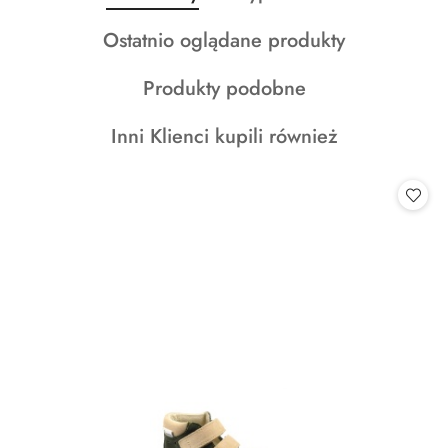
Pomiń karuzelę produktów
o
o
Produkty
Ostatnio oglądane produkty
statusie:
statusie:
o
Produkty
Produkty podobne
statusie:
o
Produkty
Inni Klienci kupili również
statusie:
o
statusie: