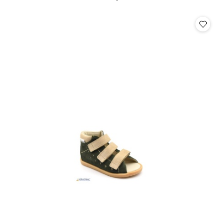
o
statusie: