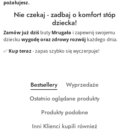
pożałujesz.
Nie czekaj - zadbaj o komfort stóp
dziecka!
Zamów już dziś
buty
Mrugała
i zapewnij swojemu
dziecku
wygodę oraz zdrowy rozwój
każdego dnia.
✅
Kup teraz
- zapas szybko się wyczerpuje!
Produkty
Produkty
Bestsellery
Wyprzedaże
Pomiń karuzelę produktów
o
o
Produkty
Ostatnio oglądane produkty
statusie:
statusie:
o
Produkty
Produkty podobne
statusie:
o
Produkty
Inni Klienci kupili również
statusie: