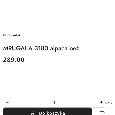
NAZWA
MRUGAŁA
PRODUCENTA:
MRUGAŁA 3180 alpaca beż
cena:
289.00
Ilość
szt.
Do koszyka