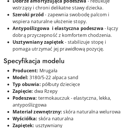
Dobrze amortyzująca podeszwa
- redukuje
wstrząsy i chroni delikatne stawy dziecka.
Szeroki przód
- zapewnia swobodę palcom i
wspiera naturalne ułożenie stopy.
Antypoślizgowa i elastyczna podeszwa
- łączy
dobrą przyczepność z komfortem chodzenia.
Usztywniany zapiętek
- stabilizuje stopę i
pomaga utrzymać jej prawidłową pozycję.
Specyfikacja modelu
Producent:
Mrugała
Model:
3180/5-22 alpaca sand
Typ obuwia:
półbuty dziecięce
Zapięcie:
d
wa
Rzepy
Podeszwa:
termokauczuk - elastyczna, lekka,
antypoślizgowa
Materiał zewnętrzny:
skóra naturalna welurowa
Wyściółka:
skóra naturalna
Zapiętek:
usztywniany