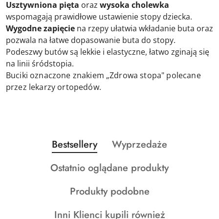
Usztywniona pięta
oraz
wysoka cholewka
wspomagają prawidłowe ustawienie stopy dziecka.
Wygodne zapięcie
na rzepy ułatwia wkładanie buta oraz
pozwala na łatwe dopasowanie buta do stopy.
Podeszwy butów są lekkie i elastyczne, łatwo zginają się
na linii śródstopia.
Buciki oznaczone znakiem „Zdrowa stopa" polecane
przez lekarzy ortopedów.
Produkty
Produkty
Bestsellery
Wyprzedaże
Pomiń karuzelę produktów
o
o
Produkty
Ostatnio oglądane produkty
statusie:
statusie:
o
Produkty
Produkty podobne
statusie:
o
Produkty
Inni Klienci kupili również
statusie: