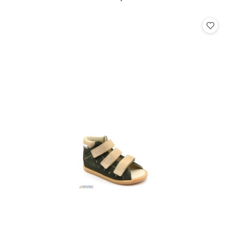
o
statusie: