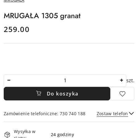
PRODUCENTA:
MRUGAŁA 1305 granat
cena:
259.00
Ilość
szt.
Do koszyka
Zamówienie telefoniczne: 730 740 188
Zostaw telefon
Dostępność
Wysyłka w
i
24 godziny
ciągu: