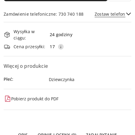
Zamówienie telefoniczne: 730 740 188
Zostaw telefon
Dostępność
Wysyłka w
i
24 godziny
ciągu:
dostawa
Wyślij
Cena przesyłki:
17
Więcej o produkcie
Płeć:
Dziewczynka
Pobierz produkt do PDF
OPIS
OPINIE I OCENY (0)
ZADAJ PYTANIE