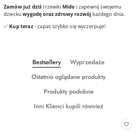
Zamów już dziś
trzewiki
Mido
i zapewnij swojemu
dziecku
wygodę oraz zdrowy rozwój
każdego dnia.
✅
Kup teraz
- zapas szybko się wyczerpuje!
Produkty
Produkty
Bestsellery
Wyprzedaże
Pomiń karuzelę produktów
o
o
Produkty
Ostatnio oglądane produkty
statusie:
statusie:
o
Produkty
Produkty podobne
statusie:
o
Produkty
Inni Klienci kupili również
statusie:
o
statusie: