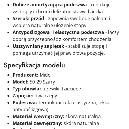
Dobrze amortyzująca podeszwa
- redukuje
wstrząsy i chroni delikatne stawy dziecka.
Szeroki przód
- zapewnia swobodę palcom i
wspiera naturalne ułożenie stopy.
Antypoślizgowa i elastyczna podeszwa
- łączy
dobrą przyczepność z komfortem chodzenia.
Usztywniany zapiętek
- stabilizuje stopę i
pomaga utrzymać jej prawidłową pozycję.
Specyfikacja modelu
Producent:
Mido
Model:
50-29 Szary
Typ obuwia:
trzewiki dziecięce
Zapięcie:
d
wa
rzepy
Podeszwa:
termokauczuk (elastyczna, lekka,
antypoślizgowa)
Materiał wewnętrzny:
skóra naturalna
Materiał zewnętrzny:
skóra naturalna