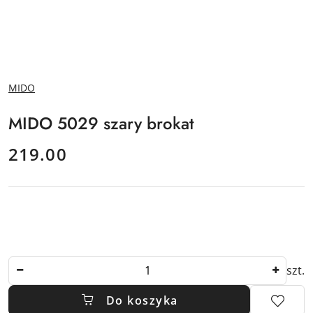
NAZWA
MIDO
PRODUCENTA:
MIDO 5029 szary brokat
cena:
219.00
Ilość
szt.
Do koszyka