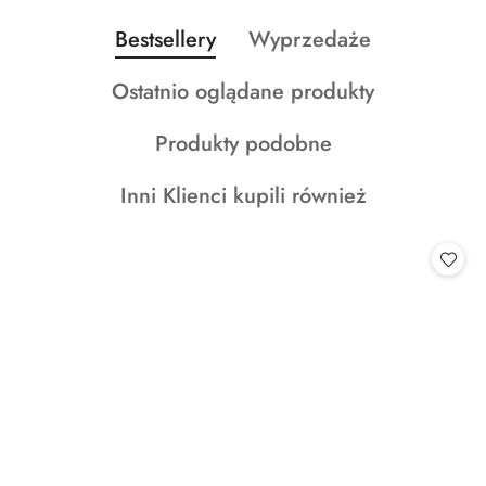
Produkty
Produkty
Bestsellery
Wyprzedaże
Pomiń karuzelę produktów
o
o
Produkty
Ostatnio oglądane produkty
statusie:
statusie:
o
Produkty
Produkty podobne
statusie:
o
Produkty
Inni Klienci kupili również
statusie:
o
statusie: