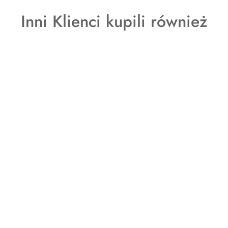
o
Produkty
Inni Klienci kupili również
statusie:
o
statusie: