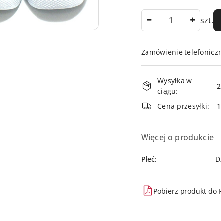
Ilość
szt.
Zamówienie telefonicz
Dostępność
Wysyłka w
i
2
ciągu:
dostawa
Cena przesyłki:
Więcej o produkcie
Płeć:
D
Pobierz produkt do 