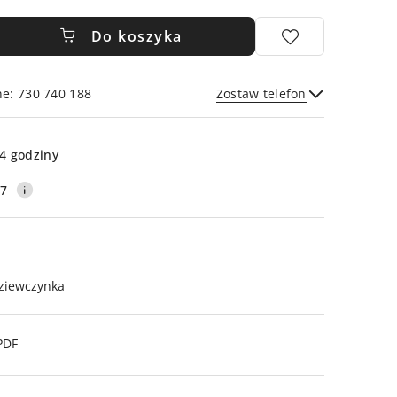
Do koszyka
ne: 730 740 188
Zostaw telefon
Wyślij
4 godziny
17
ziewczynka
PDF