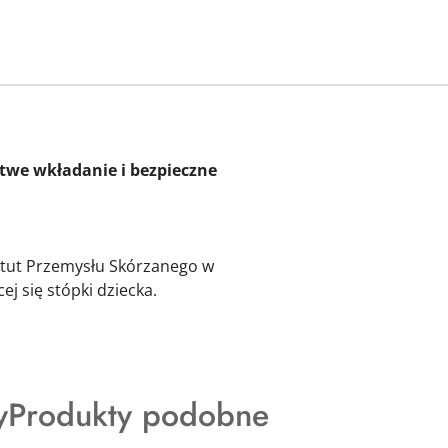
atwe wkładanie i bezpieczne
ytut Przemysłu Skórzanego w
j się stópki dziecka.
Produkty
y
Produkty podobne