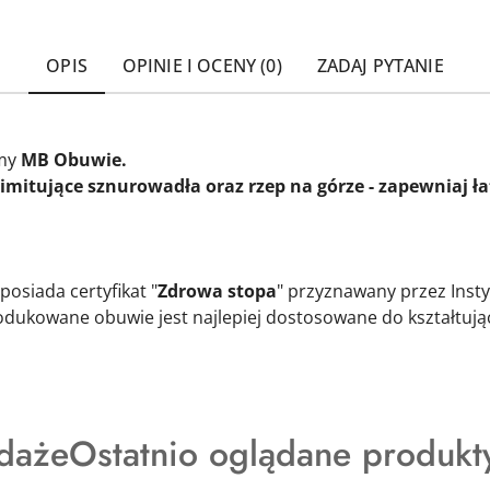
OPIS
OPINIE I OCENY (0)
ZADAJ PYTANIE
rmy
MB Obuwie.
imitujące sznurowadła oraz rzep na górze - zapewniaj ł
posiada certyfikat "
Zdrowa stopa
" przyznawany przez Inst
odukowane obuwie jest najlepiej dostosowane do kształtujące
y
Produkty
daże
Ostatnio oglądane produkt