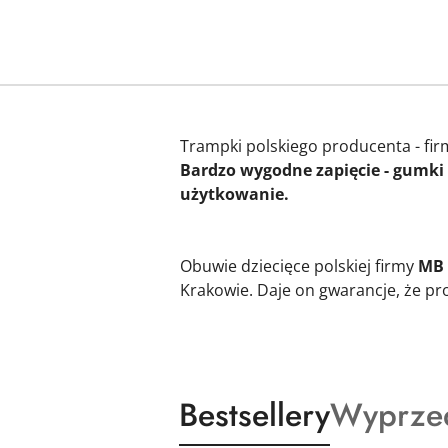
Trampki polskiego producenta - fi
Bardzo wygodne zapięcie - gumki 
użytkowanie.
Obuwie dziecięce polskiej firmy
MB
Krakowie. Daje on gwarancje, że pr
Produkty
Produkt
Bestsellery
Wyprze
Pomiń karuzelę produktów