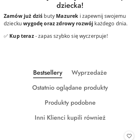
dziecka!
Zamów już dziś
buty
Mazurek
i zapewnij swojemu
dziecku
wygodę oraz zdrowy rozwój
każdego dnia.
✅
Kup teraz
- zapas szybko się wyczerpuje!
Produkty
Produkty
Bestsellery
Wyprzedaże
Pomiń karuzelę produktów
o
o
Produkty
Ostatnio oglądane produkty
statusie:
statusie:
o
Produkty
Produkty podobne
statusie:
o
Produkty
Inni Klienci kupili również
statusie:
o
statusie: