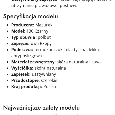
utrzymanie prawidłowej postawy.
Specyfikacja modelu
Producent:
Mazurek
Model:
130 Czarny
Typ obuwia:
półbut
Zapięcie:
d
wa
Rzepy
Podeszwa:
termokauczuk - elastyczna, lekka,
antypoślizgowa
Materiał zewnętrzny:
skóra naturalna licowa
Wyściółka:
skóra naturalna
Zapiętek:
usztywniany
Przodostopie:
szerokie
Kraj produkcji:
Polska
Najważniejsze zalety modelu