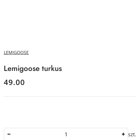
NAZWA
LEMIGOOSE
PRODUCENTA:
Lemigoose turkus
cena:
49.00
Ilość
szt.