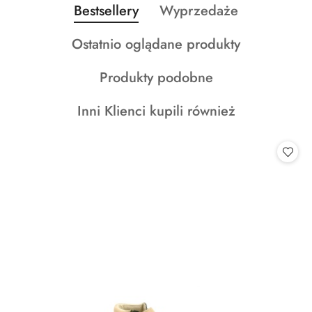
Produkty
Produkty
Bestsellery
Wyprzedaże
Pomiń karuzelę produktów
o
o
Produkty
Ostatnio oglądane produkty
statusie:
statusie:
o
Produkty
Produkty podobne
statusie:
o
Produkty
Inni Klienci kupili również
statusie:
o
statusie: