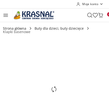
Moje konto
Przejdź do treści głównej
Przejdź do wyszukiwarki
Przejdź do moje konto
Przejdź do menu głównego
Przejdź do opisu produktu
Przejdź do stopki
Strona główna
Buty dla dzieci, buty dziecięce
Klapki basenowe