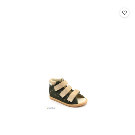
o
statusie: