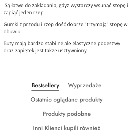
Są łatwe do zakładania, gdyż wystarczy wsunąć stopę i
zapiąć jeden rzep.
Gumki z przodu i rzep dość dobrze "trzymają" stopę w
obuwiu.
Buty mają bardzo stabilne ale elastyczne podeszwy
oraz zapiętek jest także usztywniony.
Produkty
Produkty
Bestsellery
Wyprzedaże
Pomiń karuzelę produktów
o
o
Produkty
Ostatnio oglądane produkty
statusie:
statusie:
o
Produkty
Produkty podobne
statusie:
o
Produkty
Inni Klienci kupili również
statusie: