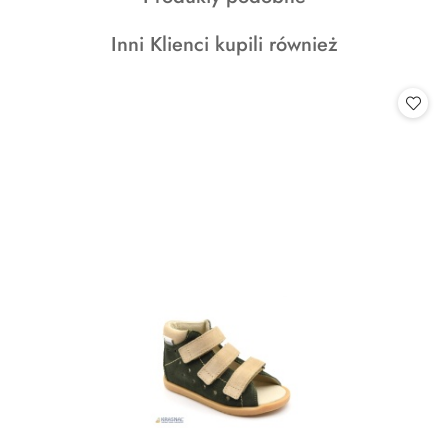
o
Produkty
Inni Klienci kupili również
statusie:
o
statusie: