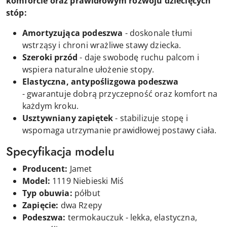
komforcie oraz prawidłowym rozwoju dziecięcych
stóp:
Amortyzująca podeszwa
- doskonale tłumi
wstrząsy i chroni wrażliwe stawy dziecka.
Szeroki przód
- daje swobodę ruchu palcom i
wspiera naturalne ułożenie stopy.
Elastyczna, antypoślizgowa podeszwa
- gwarantuje dobrą przyczepność oraz komfort na
każdym kroku.
Usztywniany zapiętek
- stabilizuje stopę i
wspomaga utrzymanie prawidłowej postawy ciała.
Specyfikacja modelu
Producent:
Jamet
Model:
1119 Niebieski Miś
Typ obuwia:
półbut
Zapięcie:
d
wa
Rzepy
Podeszwa:
termokauczuk - lekka, elastyczna,