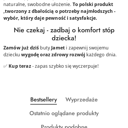
naturalne, swobodne ułożenie.
To polski produkt
,tworzony z dbałością o potrzeby najmłodszych -
wybór, który daje pewność i satysfakcje.
Nie czekaj - zadbaj o komfort stóp
dziecka!
Zamów już dziś
buty
Jamet
i zapewnij swojemu
dziecku
wygodę oraz zdrowy rozwój
każdego dnia.
✅
Kup teraz
- zapas szybko się wyczerpuje!
Produkty
Produkty
Bestsellery
Wyprzedaże
Pomiń karuzelę produktów
o
o
Produkty
Ostatnio oglądane produkty
statusie:
statusie:
o
Produkty
Produkty podobne
statusie: