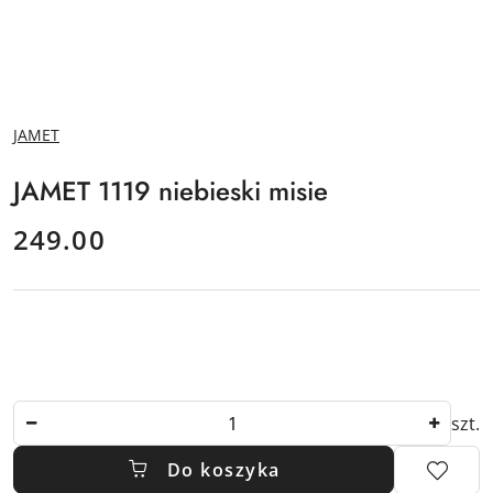
NAZWA
JAMET
PRODUCENTA:
JAMET 1119 niebieski misie
cena:
249.00
Ilość
szt.
Do koszyka