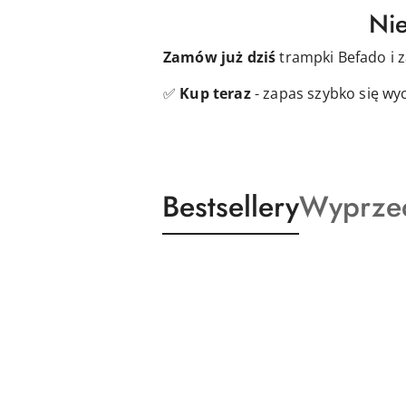
Nie
Zamów już dziś
trampki Befado i 
✅
Kup teraz
- zapas szybko się wy
Produkty
Produkt
Bestsellery
Wyprze
Pomiń karuzelę produktów
o
o
statusie:
statusie: