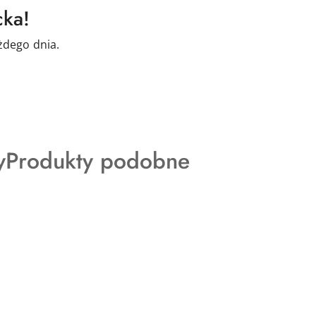
cka!
żdego dnia.
Produkty
y
Produkty podobne
o
statusie: