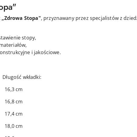
topa"
k
„Zdrowa Stopa"
, przyznawany przez specjalistów z dzied
stawienie stopy,
materiałów,
onstrukcyjne i jakościowe.
 wkładki:
3 cm
8 cm
4 cm
0 cm