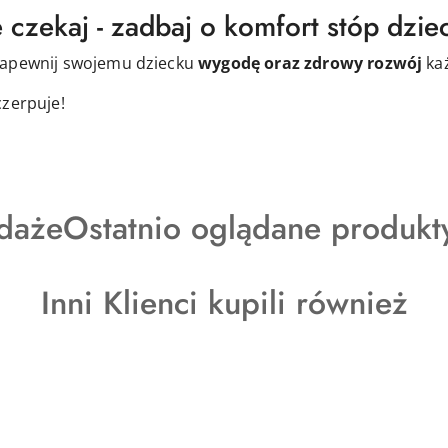
 czekaj - zadbaj o komfort stóp dzie
zapewnij swojemu dziecku
wygodę oraz zdrowy rozwój
ka
czerpuje!
y
Produkty
daże
Ostatnio oglądane produkt
o
Produkty
Inni Klienci kupili również
statusie:
o
statusie: