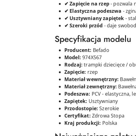
✔ Zapięcie na rzep
- pozwala n
✔ Elastyczna podeszwa
- zgin
✔ Usztywniany zapiętek
- sta
✔ Szeroki przód
- daje swobod
Specyfikacja modelu
Producent:
Befado
Model:
974X567
Rodzaj:
trampki dziecięce / 
Zapięcie:
rzep
Materiał wewnętrzny:
Baweł
Materiał zewnętrzny:
Bawełn
Podeszwa:
PCV - elastyczna, l
Zapiętek:
Usztywniany
Przodostopie:
Szerokie
Certyfikat:
Zdrowa Stopa
Kraj produkcji:
Polska