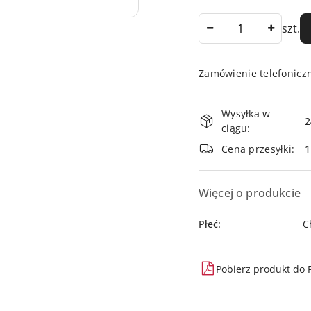
Ilość
szt.
Zamówienie telefonicz
Dostępność
Wysyłka w
i
2
ciągu:
dostawa
Cena przesyłki:
Więcej o produkcie
Płeć:
C
Pobierz produkt do 