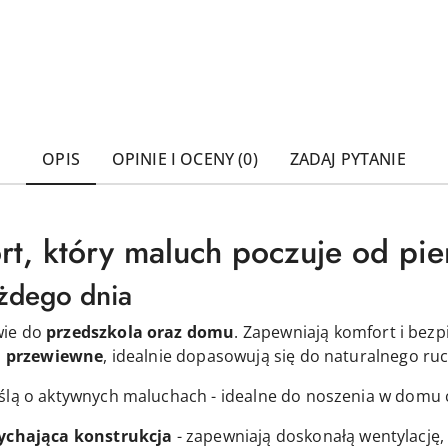
OPIS
OPINIE I OCENY (0)
ZADAJ PYTANIE
rt, który maluch poczuje od pi
żdego dnia
wie do
przedszkola
oraz domu
. Zapewniają komfort i bezp
 i przewiewne
, idealnie dopasowują się do naturalnego ruch
ślą o aktywnych maluchach - idealne do noszenia w domu c
ychająca konstrukcja
- zapewniają doskonałą wentylację,