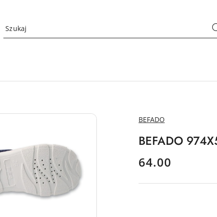
NAZWA
BEFADO
PRODUCENTA:
BEFADO 974X5
cena:
64.00