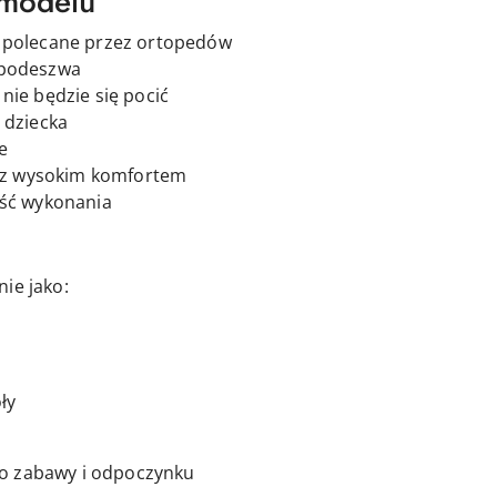
 modelu
 polecane przez ortopedów
 podeszwa
nie będzie się pocić
 dziecka
e
ię z wysokim komfortem
ość wykonania
ie jako:
ły
o zabawy i odpoczynku