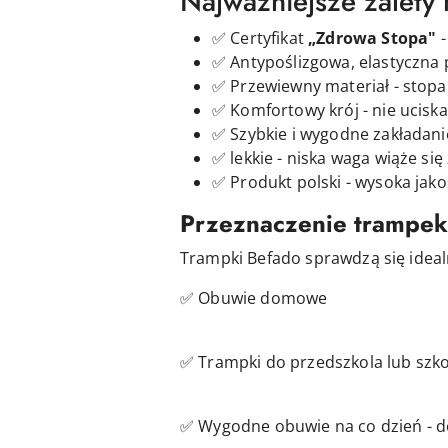
Najważniejsze zalety
✅ Certyfikat
„Zdrowa Stopa"
-
✅ Antypoślizgowa, elastyczna
✅ Przewiewny materiał - stopa 
✅ Komfortowy krój - nie uciska
✅ Szybkie i wygodne zakładani
✅ lekkie - niska waga wiąże s
✅ Produkt polski - wysoka jak
Przeznaczenie trampek
Trampki Befado sprawdzą się idealn
✅ Obuwie domowe
✅ Trampki do przedszkola lub szko
✅ Wygodne obuwie na co dzień - d