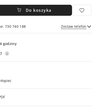
Do koszyka
ne: 730 740 188
Zostaw telefon
Wyślij
4 godziny
17
hłopiec
PDF