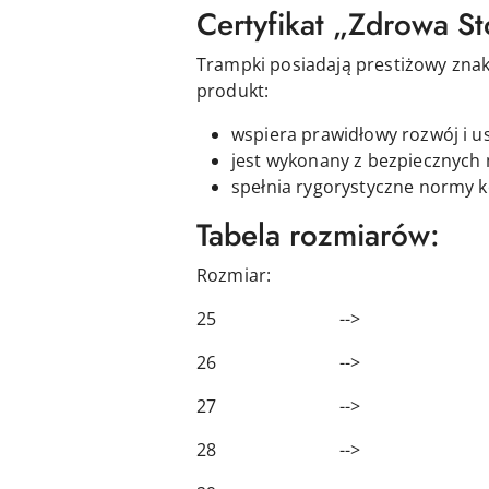
Certyfikat „Zdrowa S
Trampki posiadają prestiżowy zna
produkt:
wspiera prawidłowy rozwój i u
jest wykonany z bezpiecznych 
spełnia rygorystyczne normy k
Tabela rozmiarów:
Rozmiar: Długość
25 --> 16,
26 --> 16,
27 --> 17,
28 --> 18,