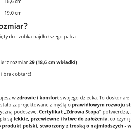
6 cm
0 cm
rozmiar?
ięty do czubka najdłuższego palca
ierz rozmiar
29
(18,6 cm wkładki)
i brak obtarć!
tujesz w
zdrowie i komfort
swojego dziecka. To doskonałe p
stało zaprojektowane z myślą o
prawidłowym rozwoju s
styczną podeszwę.
Certyfikat „Zdrowa Stopa"
potwierdza,
mpki są
lekkie, przewiewne i łatwe do założenia
, co czyni
o produkt polski, stworzony z troską o najmłodszych - w