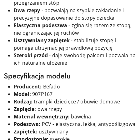
przegrzaniem stóp
Dwa rzepy
- pozwalają na szybkie zakładanie i
precyzyjne dopasowanie do stopy dziecka
Elastyczna podeszwa
- zgina się razem ze stopą,
nie ograniczając jej ruchów
Usztywniany zapiętek
- stabilizuje stopę i
pomaga utrzymać jej prawidłową pozycję
Szeroki przód
- daje swobodę palcom i pozwala na
ich naturalne ułożenie
Specyfikacja modelu
Producent:
Befado
Model:
907P167
Rodzaj:
trampki dziecięce / obuwie domowe
Zapięcie:
dwa
rzepy
Materiał wewnętrzny:
bawełna
Podeszwa:
PCV - elastyczna, lekka, antypoślizgowa
Zapiętek:
usztywniany
Przodostopie:
szerokie