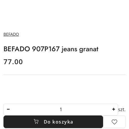
NAZWA
BEFADO
PRODUCENTA:
BEFADO 907P167 jeans granat
cena:
77.00
Ilość
szt.
Do koszyka