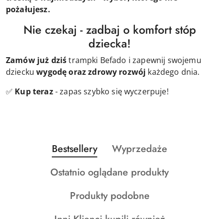
pożałujesz.
Nie czekaj - zadbaj o komfort stóp
dziecka!
Zamów już dziś
trampki Befado i zapewnij swojemu
dziecku
wygodę oraz zdrowy rozwój
każdego dnia.
✅
Kup teraz
- zapas szybko się wyczerpuje!
Produkty
Produkty
Bestsellery
Wyprzedaże
Pomiń karuzelę produktów
o
o
Produkty
Ostatnio oglądane produkty
statusie:
statusie:
o
Produkty
Produkty podobne
statusie:
o
Produkty