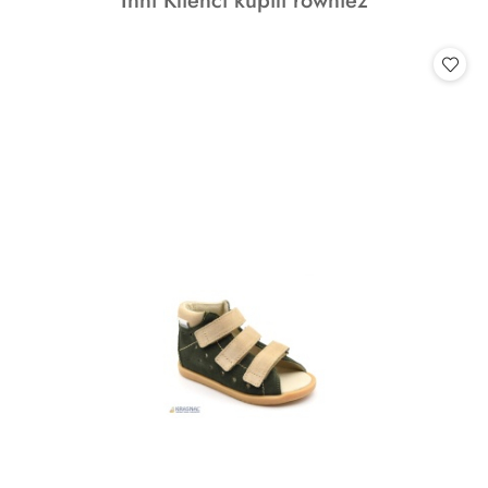
Inni Klienci kupili również
statusie:
o
statusie: