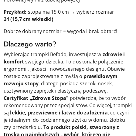
Przykład:
stopa ma 15,0 cm → wybierz rozmiar
24
(15,7 cm wkładki)
Dobrze dobrany rozmiar = wygoda i brak obtarć!
Dlaczego warto?
Wybierając trampki Befado, inwestujesz w
zdrowie i
komfort
swojego dziecka. To doskonałe połączenie
ergonomii, jakości i nowoczesnego designu. Obuwie
zostało zaprojektowane z myślą o
prawidłowym
rozwoju stopy
, dlatego posiada szeroki nosek,
usztywniony zapiętek i elastyczną podeszwę.
Certyfikat „Zdrowa Stopa"
potwierdza, że to wybór
rekomendowany przez specjalistów. Co więcej, trampki
są
lekkie, przewiewne i łatwe do założenia
, co czyni
je idealnymi do codziennego użytku w domu, żłobku
czy przedszkolu.
To produkt polski, stworzony z
troską o najmłodszych - wybór, którego nie