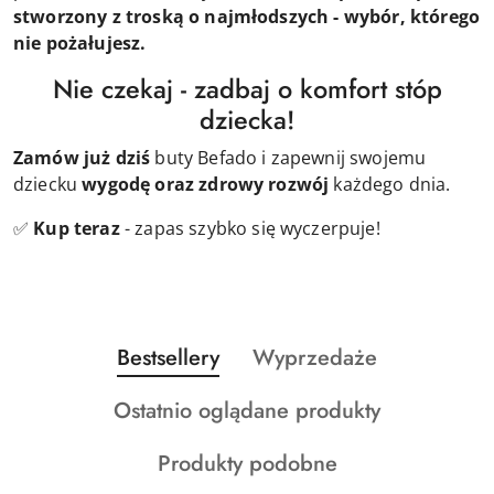
stworzony z troską o najmłodszych - wybór, którego
nie pożałujesz.
Nie czekaj - zadbaj o komfort stóp
dziecka!
Zamów już dziś
buty Befado i zapewnij swojemu
dziecku
wygodę oraz zdrowy rozwój
każdego dnia.
✅
Kup teraz
- zapas szybko się wyczerpuje!
Produkty
Produkty
Bestsellery
Wyprzedaże
Pomiń karuzelę produktów
o
o
Produkty
Ostatnio oglądane produkty
statusie:
statusie:
o
Produkty
Produkty podobne
statusie:
o