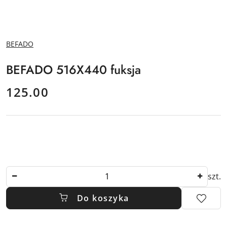
NAZWA
BEFADO
PRODUCENTA:
BEFADO 516X440 fuksja
cena:
125.00
Ilość
szt.
Do koszyka