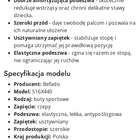
Dobrze amortyzująca podeszwa
- skutecznie
redukuje wstrząsy oraz chroni delikatne stawy
dziecka.
Szeroki przód
- daje swobodę palcom i pozwala na
ich naturalne ułożenie
Usztywniany zapiętek
- stabilizuje stopę i
pomaga utrzymać jej prawidłową pozycję
Elastyczna podeszwa
- zgina się razem ze stopą,
nie ograniczając jej ruchów
Specyfikacja modelu
Producent:
Befado
Model:
516X440
Rodzaj:
buty sportowe
Zapięcie:
rzepy
Podeszwa:
elastyczna, lekka, antypoślizgowa
Zapiętek:
usztywniany
Przodostopie:
szerokie
Kraj produkcji:
Polska