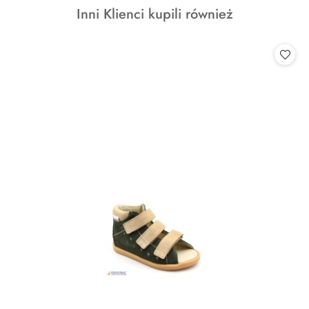
Produkty
Inni Klienci kupili również
statusie:
o
statusie: