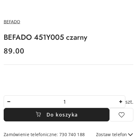
NAZWA
BEFADO
PRODUCENTA:
BEFADO 451Y005 czarny
cena:
89.00
Ilość
szt.
Do koszyka
Zamówienie telefoniczne: 730 740 188
Zostaw telefon