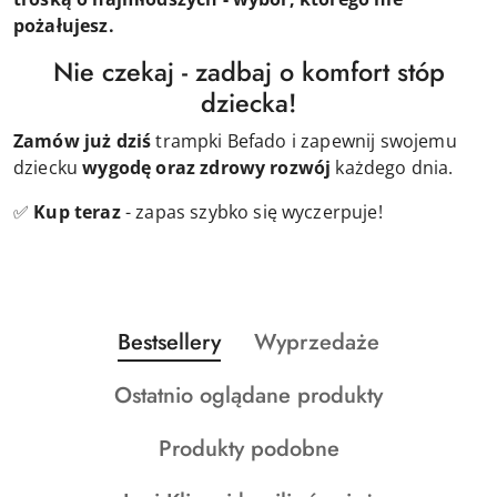
pożałujesz.
Nie czekaj - zadbaj o komfort stóp
dziecka!
Zamów już dziś
trampki Befado i zapewnij swojemu
dziecku
wygodę oraz zdrowy rozwój
każdego dnia.
✅
Kup teraz
- zapas szybko się wyczerpuje!
Produkty
Produkty
Bestsellery
Wyprzedaże
Pomiń karuzelę produktów
o
o
Produkty
Ostatnio oglądane produkty
statusie:
statusie:
o
Produkty
Produkty podobne
statusie:
o