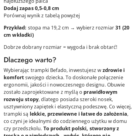
najdłuższego palca
Dodaj zapas 0,5-0,8 cm
Porównaj wynik z tabelą powyżej
Przykład:
stopa ma 19,2 cm → wybierz rozmiar
31
(20
cm wkładki)
Dobrze dobrany rozmiar = wygoda i brak obtarć!
Dlaczego warto?
Wybierając trampki Befado, inwestujesz w
zdrowie i
komfort
swojego dziecka. To doskonałe połączenie
ergonomii, jakości i nowoczesnego designu. Obuwie
zostało zaprojektowane z myślą o
prawidłowym
rozwoju stopy
, dlatego posiada szeroki nosek,
usztywniony zapiętek i elastyczną podeszwę. Co więcej,
trampki są
lekkie, przewiewne i łatwe do założenia
,
co czyni je idealnymi do codziennego użytku w domu
czy przedszkolu.
To produkt polski, stworzony z
troską o najmłodszych - wybór, którego nie