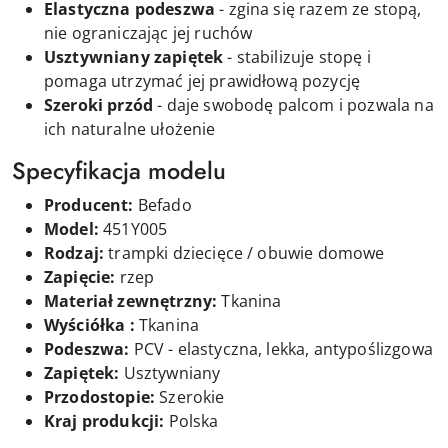
Elastyczna podeszwa
- zgina się razem ze stopą,
nie ograniczając jej ruchów
Usztywniany zapiętek
- stabilizuje stopę i
pomaga utrzymać jej prawidłową pozycję
Szeroki przód
- daje swobodę palcom i pozwala na
ich naturalne ułożenie
Specyfikacja modelu
Producent:
Befado
Model:
451Y005
Rodzaj:
trampki dziecięce / obuwie domowe
Zapięcie:
rzep
Materiał zewnętrzny:
Tkanina
Wyściółka :
Tkanina
Podeszwa:
PCV - elastyczna, lekka, antypoślizgowa
Zapiętek:
Usztywniany
Przodostopie:
Szerokie
Kraj produkcji:
Polska