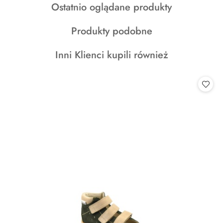
Produkty
Ostatnio oglądane produkty
statusie:
statusie:
o
Produkty
Produkty podobne
statusie:
o
Produkty
Inni Klienci kupili również
statusie:
o
statusie: