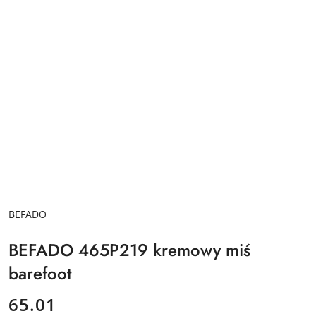
NAZWA
BEFADO
PRODUCENTA:
BEFADO 465P219 kremowy miś
barefoot
cena:
65.01