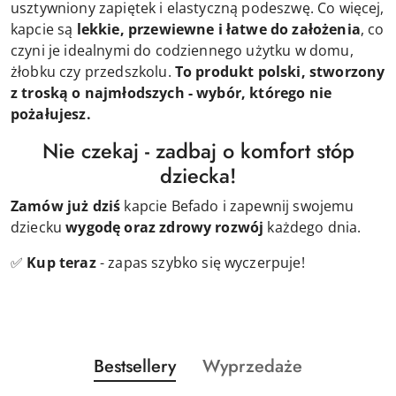
usztywniony zapiętek i elastyczną podeszwę. Co więcej,
kapcie są
lekkie, przewiewne i łatwe do założenia
, co
czyni je idealnymi do codziennego użytku w domu,
żłobku czy przedszkolu.
To produkt polski, stworzony
z troską o najmłodszych - wybór, którego nie
pożałujesz.
Nie czekaj - zadbaj o komfort stóp
dziecka!
Zamów już dziś
kapcie Befado i zapewnij swojemu
dziecku
wygodę oraz zdrowy rozwój
każdego dnia.
✅
Kup teraz
- zapas szybko się wyczerpuje!
Produkty
Produkty
Bestsellery
Wyprzedaże
Pomiń karuzelę produktów
o
o