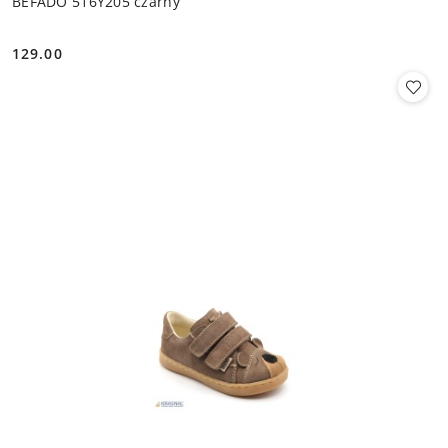
BEFADO 516Y205 czarny
129.00
Cena: