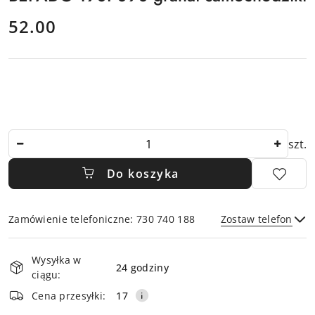
cena:
52.00
Ilość
szt.
Do koszyka
Zamówienie telefoniczne: 730 740 188
Zostaw telefon
Dostępność
Wysyłka w
i
24 godziny
ciągu:
dostawa
Wyślij
Cena przesyłki:
17