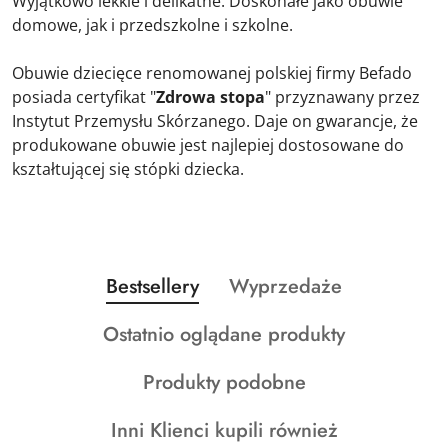
Wyjątkowo lekkie i delikatne. Doskonałe jako obuwie
domowe, jak i przedszkolne i szkolne.
Obuwie dziecięce renomowanej polskiej firmy Befado
posiada certyfikat "
Zdrowa stopa
" przyznawany przez
Instytut Przemysłu Skórzanego. Daje on gwarancje, że
produkowane obuwie jest najlepiej dostosowane do
kształtującej się stópki dziecka.
Produkty
Produkty
Bestsellery
Wyprzedaże
Pomiń karuzelę produktów
o
o
Produkty
Ostatnio oglądane produkty
statusie:
statusie:
o
Produkty
Produkty podobne
statusie:
o
Produkty
Inni Klienci kupili również
statusie: