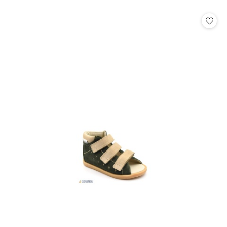
o
statusie: