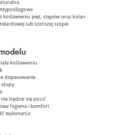
aturalna
antypoślizgowa
a koślawieniu pięt, stępów oraz kolan
ndardowej lub szerszej stopie
 modelu
ziała koślawieniu
k
yjne dopasowanie
 stopy
e
nie będzie się pocić
owa higiena i komfort
ość wykonania