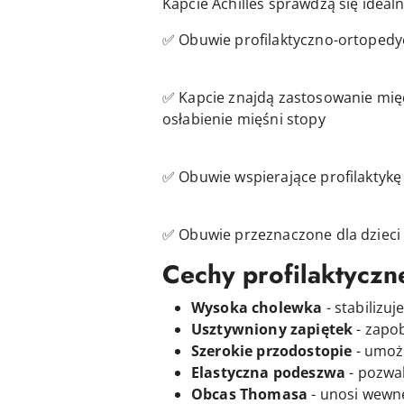
Kapcie Achilles sprawdzą się idealn
✅ Obuwie profilaktyczno-ortoped
✅ Kapcie znajdą zastosowanie międ
osłabienie mięśni stopy
✅ Obuwie wspierające profilaktykę 
✅ Obuwie przeznaczone dla dzieci 
Cechy profilaktyczn
Wysoka cholewka
- stabilizu
Usztywniony zapiętek
- zapob
Szerokie przodostopie
- umożl
Elastyczna podeszwa
- pozwa
Obcas Thomasa
- unosi wewnę