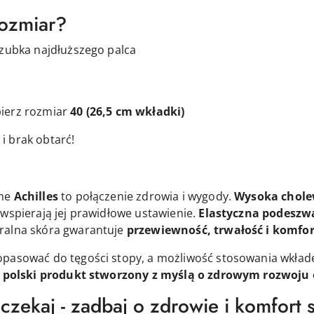
rozmiar?
czubka najdłuższego palca
ierz rozmiar
40
(26,5 cm wkładki)
i brak obtarć!
zne
Achilles
to połączenie zdrowia i wygody.
Wysoka chole
i wspierają jej prawidłowe ustawienie.
Elastyczna podeszwa
ralna skóra gwarantuje
przewiewność, trwałość i komfor
opasować do tęgości stopy, a możliwość stosowania wkła
 polski produkt stworzony z myślą o zdrowym rozwoju o
czekaj - zadbaj o zdrowie i komfort 