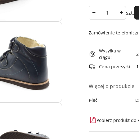
Ilość
szt.
Zamówienie telefonicz
Dostępność
Wysyłka w
i
2
ciągu:
dostawa
Cena przesyłki:
Więcej o produkcie
Płeć:
D
Pobierz produkt do 