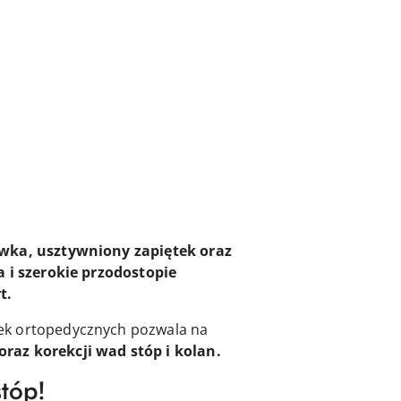
wka, usztywniony zapiętek oraz
 i szerokie przodostopie
t.
dek ortopedycznych pozwala na
raz korekcji wad stóp i kolan.
stóp!