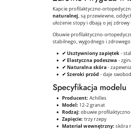
Kapcie profilaktyczno-ortopedycz
naturalnej
, są przewiewne, oddych
ułożenie stopy i dbają o jej zdrowy
Obuwie profilaktyczno-ortopedyc
stabilnego, wygodnego i zdrowego w
✔ Usztywniony zapiętek
- sta
✔ Elastyczna podeszwa
- zgin
✔ Naturalna skóra
- zapewnia
✔ Szeroki przód
- daje swobod
Specyfikacja modelu
Producent:
Achilles
Model:
12-2 granat
Rodzaj:
obuwie profilaktyczn
Zapięcie:
t
rzy
rzepy
Materiał wewnętrzny:
skóra 