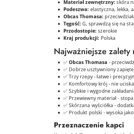
Materiał zewnętrzny:
skóra n
Podeszwa:
elastyczna, lekka, 
Obcas Thomasa:
przeciwdział
Tęgość:
G, sprawdzą się na sta
Przodostopie:
szerokie
Kraj produkcji:
Polska
Najważniejsze zalety
✅
Obcas Thomasa
- przeciwd
✅ Dobrze usztywniony zapięte
✅ Trzy rzepy - łatwe i precyz
✅ Komfortowy krój - nie uciska
✅ Szybkie i wygodne zakładani
✅ Przewiewny materiał - stopa 
✅ Skórzana wyściółka - dodatk
✅ Produkt polski - wysoka jak
Przeznaczenie kapci