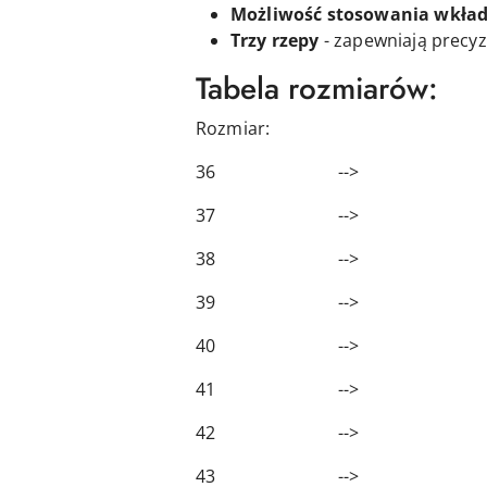
Możliwość stosowania wkład
Trzy rzepy
- zapewniają precyz
Tabela rozmiarów:
Rozmiar: Długość
36 --> 23,
37 --> 24,
38 --> 25,
39 --> 25,
40 --> 26,
41 --> 27,
42 --> 28,
43 --> 28,