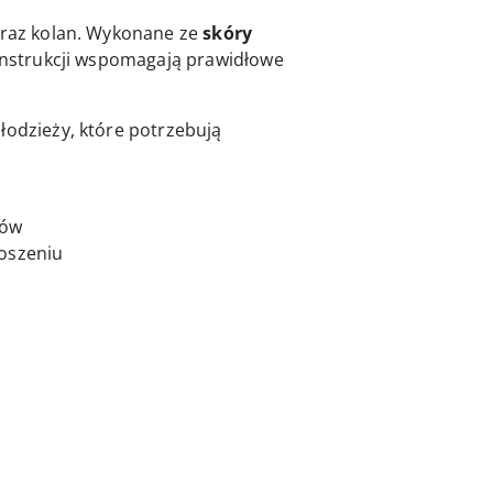
oraz kolan. Wykonane ze
skóry
konstrukcji wspomagają prawidłowe
łodzieży, które potrzebują
hów
noszeniu