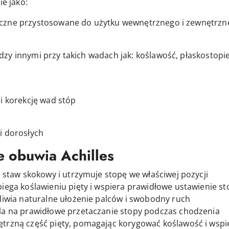
ie jako:
yczne przystosowane do użytku wewnętrznego i zewnętrzn
zy innymi przy takich wadach jak: koślawość, płaskostopi
i korekcję wad stóp
i dorosłych
e obuwia Achilles
je staw skokowy i utrzymuje stopę we właściwej pozycji
iega koślawieniu pięty i wspiera prawidłowe ustawienie st
iwia naturalne ułożenie palców i swobodny ruch
la na prawidłowe przetaczanie stopy podczas chodzenia
trzną część pięty, pomagając korygować koślawość i wsp