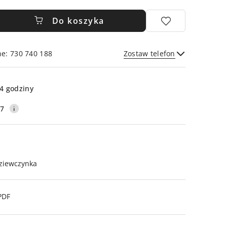
Do koszyka
ne: 730 740 188
Zostaw telefon
Wyślij
4 godziny
17
ziewczynka
PDF