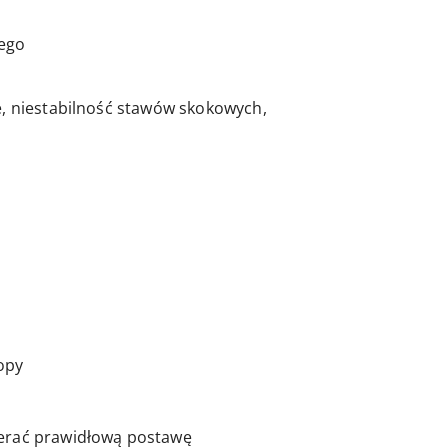
ego
e, niestabilność stawów skokowych,
opy
ierać prawidłową postawę