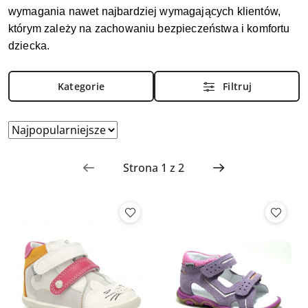
wymagania nawet najbardziej wymagających klientów,
którym zależy na zachowaniu bezpieczeństwa i komfortu
dziecka.
Kategorie
Filtruj
Zastosowano
Sortuj
według
sortowanie:
Najpopularniejsze.