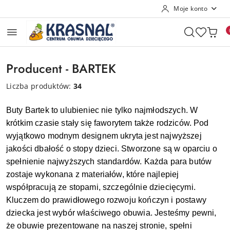
Moje konto
Przejdź do treści głównej
Przejdź do wyszukiwarki
Przejdź do moje konto
Przejdź do menu głównego
Przejdź do stopki
Producent - BARTEK
Liczba produktów:
34
Buty Bartek to ulubieniec nie tylko najmłodszych. W
krótkim czasie stały się faworytem także rodziców. Pod
wyjątkowo modnym designem ukryta jest najwyższej
jakości dbałość o stopy dzieci. Stworzone są w oparciu o
spełnienie najwyższych standardów. Każda para butów
zostaje wykonana z materiałów, które najlepiej
współpracują ze stopami, szczególnie dziecięcymi.
Kluczem do prawidłowego rozwoju kończyn i postawy
dziecka jest wybór właściwego obuwia. Jesteśmy pewni,
że obuwie prezentowane na naszej stronie, spełni