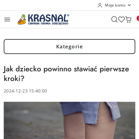
Moje konto
Przejdź do treści głównej
Przejdź do wyszukiwarki
Przejdź do moje konto
Przejdź do menu głównego
Przejdź do stopki
Kategorie
Jak dziecko powinno stawiać pierwsze
kroki?
2024-12-23 15:40:00