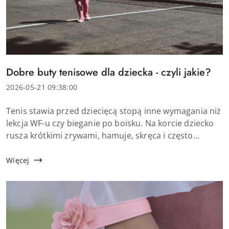
Tytuł
Dobre buty tenisowe dla dziecka - czyli jakie?
artykułu:
Data
2026-05-21 09:38:00
dodania:
Treść
Tenis stawia przed dziecięcą stopą inne wymagania niż
artykułu:
lekcja WF-u czy bieganie po boisku. Na korcie dziecko
rusza krótkimi zrywami, hamuje, skręca i często
przenosi ciężar ciała z jednej nogi na drugą. Zwykłe
sportowe obuwie może nie dać odpowiedni...
Więcej