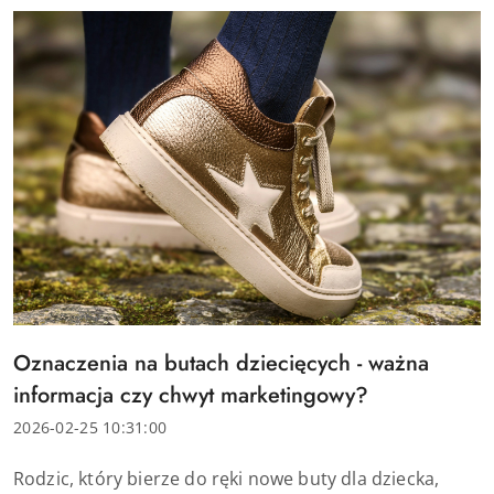
Tytuł
Oznaczenia na butach dziecięcych - ważna
artykułu:
informacja czy chwyt marketingowy?
Data
2026-02-25 10:31:00
dodania:
Treść
Rodzic, który bierze do ręki nowe buty dla dziecka,