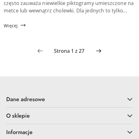
artykułu:
często zauważa niewielkie piktogramy umieszczone na
metce lub wewnątrz cholewki. Dla jednych to tylko
drobny detal, dla innych cenna wskazówka. Oznaczenia
na butach potrafią jednak realnie ...
Więcej
Dane adresowe
O sklepie
Informacje