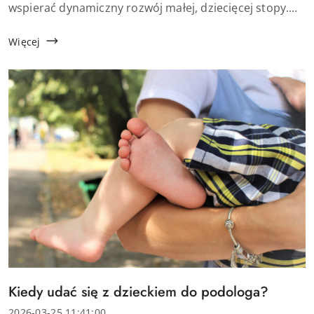
wspierać dynamiczny rozwój małej, dziecięcej stopy.
Właśnie dlatego rosnącą popularnością cieszą się buty
minimalistyczne dla dzieci, na...
Więcej
Tytuł
Kiedy udać się z dzieckiem do podologa?
artykułu:
Data
2026-03-25 11:41:00