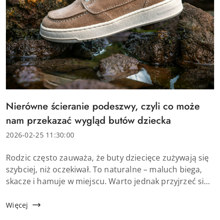
Tytuł
Nierówne ścieranie podeszwy, czyli co może
artykułu:
nam przekazać wygląd butów dziecka
Data
2026-02-25 11:30:00
dodania:
Treść
Rodzic często zauważa, że buty dziecięce zużywają się
artykułu:
szybciej, niż oczekiwał. To naturalne – maluch biega,
skacze i hamuje w miejscu. Warto jednak przyjrzeć się
dokładniej temu, jak wygląda zdarta podeszwa buta.
Nierówne ścieranie podeszwy n...
Więcej