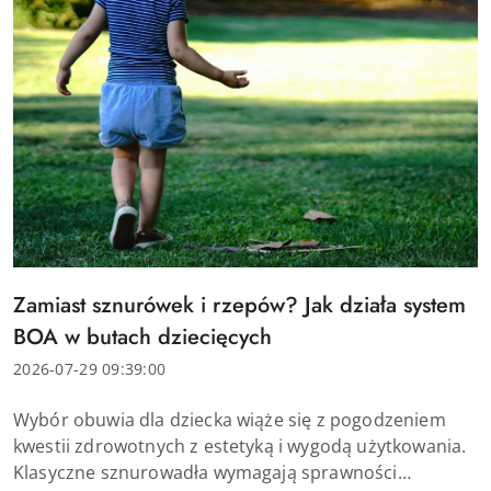
Tytuł
Zamiast sznurówek i rzepów? Jak działa system
artykułu:
BOA w butach dziecięcych
Data
2026-07-29 09:39:00
dodania:
Treść
Wybór obuwia dla dziecka wiąże się z pogodzeniem
artykułu:
kwestii zdrowotnych z estetyką i wygodą użytkowania.
Klasyczne sznurowadła wymagają sprawności