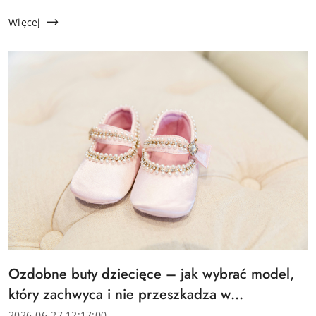
manualnej, a rzepy szybko tracą przyczepność
chociażby przez zabrudzenia. Producenci obuwia
Więcej
dziecięcego ...
Tytuł
Ozdobne buty dziecięce – jak wybrać model,
artykułu:
który zachwyca i nie przeszkadza w
chodzeniu?
Data
2026-06-27 12:17:00