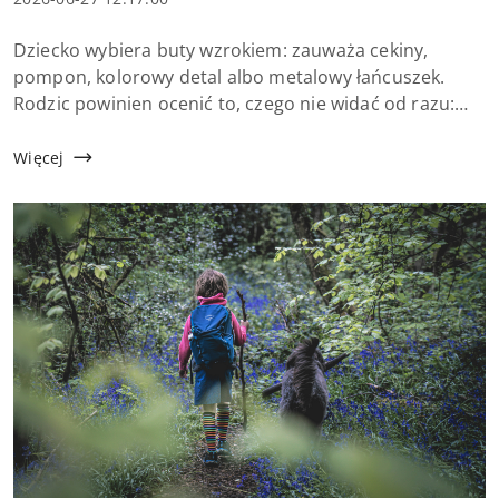
dodania:
Treść
Dziecko wybiera buty wzrokiem: zauważa cekiny,
artykułu:
pompon, kolorowy detal albo metalowy łańcuszek.
Rodzic powinien ocenić to, czego nie widać od razu:
czy stopa ma miejsce na ruch, czy cholewka nie uciska i
czy ozdoba nie przeszkadza przy chodzeniu.
Więcej
Dekoracyj...