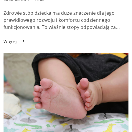
dodania:
Treść
Zdrowie stóp dziecka ma duże znaczenie dla jego
artykułu:
prawidłowego rozwoju i komfortu codziennego
funkcjonowania. To właśnie stopy odpowiadają za
stabilność ciała, sposób chodzenia oraz utrzymanie
właściwej postawy. Niestety wiele drobnych problem...
Więcej