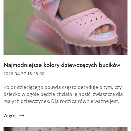
Tytuł
Najmodniejsze kolory dziewczęcych bucików
artykułu:
Data
2026-04-27 15:23:00
dodania:
Treść
Kolor dziecięcego obuwia często decyduje o tym, czy
artykułu:
dziecko w ogóle będzie chciało je nosić, zwłaszcza dla
małych dziewczynek. Dla rodzica równie ważne jest
jednak to, aby wybrane buty dla dziewczynki były
praktyczne i łatwe do zestawienia z...
Więcej