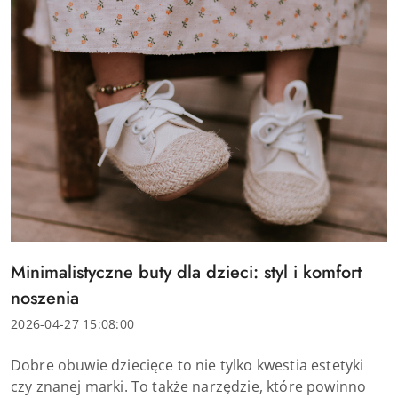
Tytuł
Minimalistyczne buty dla dzieci: styl i komfort
artykułu:
noszenia
Data
2026-04-27 15:08:00
dodania:
Treść
Dobre obuwie dziecięce to nie tylko kwestia estetyki
artykułu:
czy znanej marki. To także narzędzie, które powinno