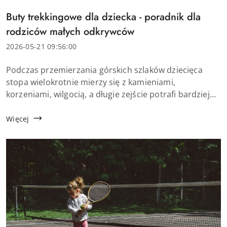
Tytuł
Buty trekkingowe dla dziecka - poradnik dla
artykułu:
rodziców małych odkrywców
Data
2026-05-21 09:56:00
dodania:
Treść
Podczas przemierzania górskich szlaków dziecięca
artykułu:
stopa wielokrotnie mierzy się z kamieniami,
korzeniami, wilgocią, a długie zejście potrafi bardziej
obciążyć nogi niż samo podejście. Zwykłe buty kupione
z myślą o szkole czy placu zabaw mogą ...
Więcej