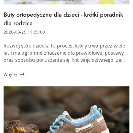
Tytuł
Buty ortopedyczne dla dzieci - krótki poradnik
artykułu:
dla rodzica
Data
2026-03-25 11:35:00
dodania:
Treść
Rozwój stóp dziecka to proces, który trwa przez wiele
artykułu:
lat i ma ogromne znaczenie dla prawidłowej postawy
oraz sposobu poruszania się. Nic więc dziwnego, że
wielu rodziców zastanawia się, czy ich dziecko
potrzebuje specjalistycz...
Więcej