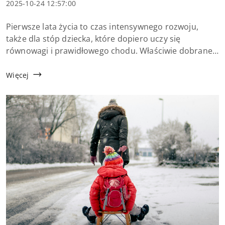
Data
2025-10-24 12:57:00
dodania:
Treść
Pierwsze lata życia to czas intensywnego rozwoju,
artykułu:
także dla stóp dziecka, które dopiero uczy się
równowagi i prawidłowego chodu. Właściwie dobrane
obuwie nie tylko chroni przed urazami, ale też wspiera
kształtowanie zdrowych nawyk&oac...
Więcej