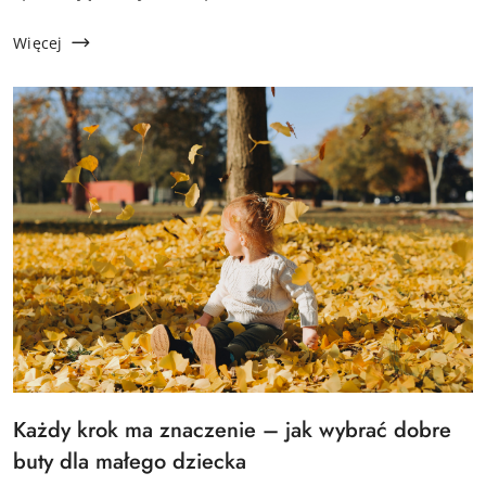
staje się wyzwaniem. Dobrze dobrane buty zimowe dla
dziewczynek to nie tylko kwest...
Więcej
Tytuł
Każdy krok ma znaczenie – jak wybrać dobre
artykułu:
buty dla małego dziecka