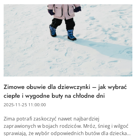
Tytuł
Zimowe obuwie dla dziewczynki – jak wybrać
artykułu:
ciepłe i wygodne buty na chłodne dni
Data
2025-11-25 11:00:00
dodania:
Treść
Zima potrafi zaskoczyć nawet najbardziej
artykułu:
zaprawionych w bojach rodziców. Mróz, śnieg i wilgoć
sprawiają, że wybór odpowiednich butów dla dziecka