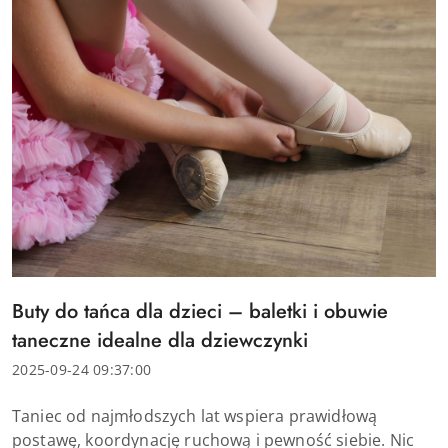
Tytuł
Buty do tańca dla dzieci – baletki i obuwie
artykułu:
taneczne idealne dla dziewczynki
Data
2025-09-24 09:37:00
dodania:
Treść
Taniec od najmłodszych lat wspiera prawidłową
artykułu:
postawę, koordynację ruchową i pewność siebie. Nic