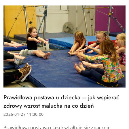
Tytuł
Prawidłowa postawa u dziecka – jak wspierać
artykułu:
zdrowy wzrost malucha na co dzień
Data
2026-01-27 11:30:00
dodania:
Treść
Prawidłowa postawa ciała kształtuje się znacznie