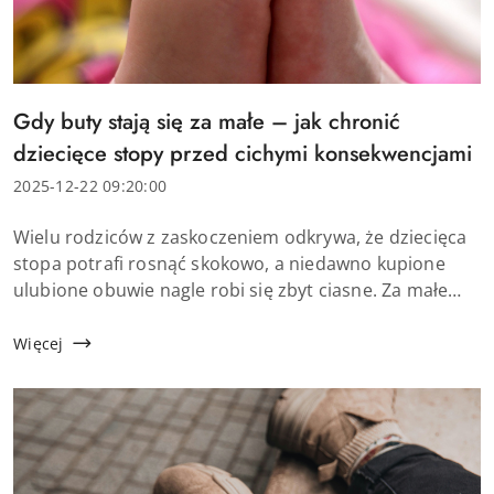
Tytuł
Gdy buty stają się za małe – jak chronić
artykułu:
dziecięce stopy przed cichymi konsekwencjami
Data
2025-12-22 09:20:00
dodania:
Treść
Wielu rodziców z zaskoczeniem odkrywa, że dziecięca
artykułu:
stopa potrafi rosnąć skokowo, a niedawno kupione
ulubione obuwie nagle robi się zbyt ciasne. Za małe
buty potrafią jednak wywołać znacznie więcej niż tylko
chwilowy dyskomfort – wpływają na ...
Więcej