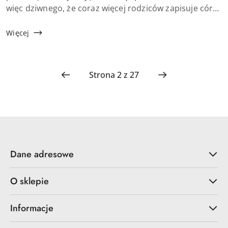
więc dziwnego, że coraz więcej rodziców zapisuje córki
na zajęcia baletu czy tańca nowoczesnego. Pierwsze
lekcje wymagają jednak odpowiedniego p...
Więcej
Dane adresowe
O sklepie
Informacje