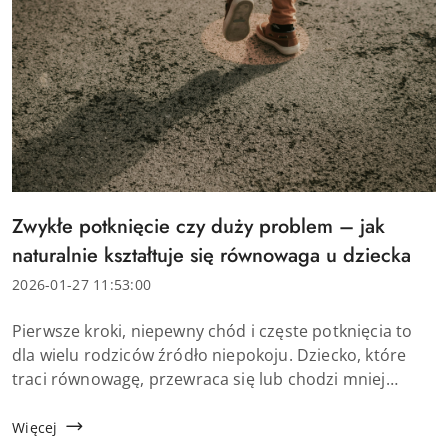
Tytuł
Zwykłe potknięcie czy duży problem – jak
artykułu:
naturalnie kształtuje się równowaga u dziecka
Data
2026-01-27 11:53:00
dodania:
Treść
Pierwsze kroki, niepewny chód i częste potknięcia to
artykułu:
dla wielu rodziców źródło niepokoju. Dziecko, które
traci równowagę, przewraca się lub chodzi mniej
pewnie niż rówieśnicy, budzi naturalne pytania o
prawidłowy ...
Więcej