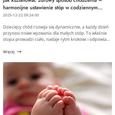
Jak kształtować zdrowy sposób chodzenia –
artykułu:
harmonijne ustawienie stóp w codziennym
ruchu dziecka
Data
2025-12-22 09:24:00
dodania:
Treść
Dziecięcy chód rozwija się dynamicznie, a każdy dzień
artykułu:
przynosi nowe wyzwania dla małych stóp. To właśnie
stopa prowadzi ciało, nadaje rytm krokowi i odpowiada
za stabilność. Warto więc wiedzieć, jak prawidłowo
stawiać stopę podczas chodzenia...
Więcej