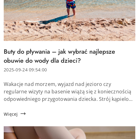
Tytuł
Buty do pływania – jak wybrać najlepsze
artykułu:
obuwie do wody dla dzieci?
Data
2025-09-24 09:54:00
dodania:
Treść
Wakacje nad morzem, wyjazd nad jezioro czy
artykułu:
regularne wizyty na basenie wiążą się z koniecznością
odpowiedniego przygotowania dziecka. Strój kąpielowy
i ręcznik to nie wszystko. Coraz częściej rodzice sięgają
po buty do pływania dla dzieci, kt&oacut...
Więcej