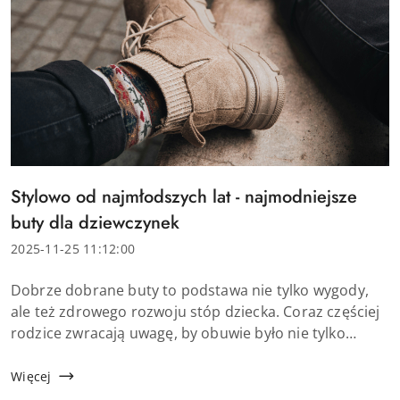
Tytuł
Stylowo od najmłodszych lat - najmodniejsze
artykułu:
buty dla dziewczynek
Data
2025-11-25 11:12:00
dodania:
Treść
Dobrze dobrane buty to podstawa nie tylko wygody,
artykułu:
ale też zdrowego rozwoju stóp dziecka. Coraz częściej
rodzice zwracają uwagę, by obuwie było nie tylko
praktyczne, ale też estetyczne. Dziewczynki w wieku
szkolnym lubią, gdy ich stylizacje są sp&oa...
Więcej