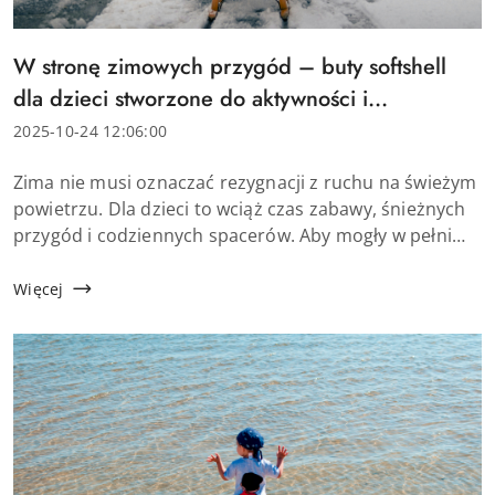
Tytuł
W stronę zimowych przygód – buty softshell
artykułu:
dla dzieci stworzone do aktywności i
odkrywania
Data
2025-10-24 12:06:00
dodania:
Treść
Zima nie musi oznaczać rezygnacji z ruchu na świeżym
artykułu:
powietrzu. Dla dzieci to wciąż czas zabawy, śnieżnych
przygód i codziennych spacerów. Aby mogły w pełni
cieszyć się tymi chwilami, potrzebują obuwia, które
zapewni im komfort i ochr...
Więcej