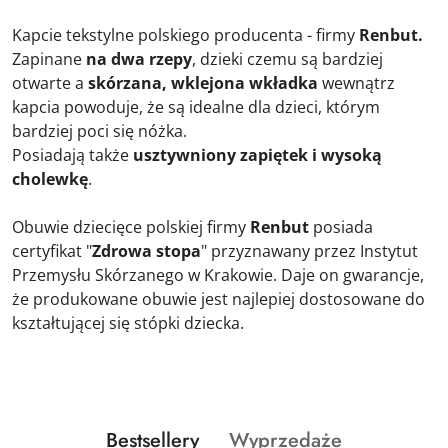
Kapcie tekstylne polskiego producenta - firmy
Renbut.
Zapinane
na dwa rzepy
, dzieki czemu są bardziej
otwarte a
skórzana, wklejona wkładka
wewnątrz
kapcia powoduje, że są idealne dla dzieci, którym
bardziej poci się nóżka.
Posiadają także
usztywniony zapiętek i wysoką
cholewkę
.
Obuwie dziecięce polskiej firmy
Renbut
posiada
certyfikat "
Zdrowa stopa
" przyznawany przez Instytut
Przemysłu Skórzanego w Krakowie. Daje on gwarancje,
że produkowane obuwie jest najlepiej dostosowane do
kształtującej się stópki dziecka.
Produkty
Produkty
Bestsellery
Wyprzedaże