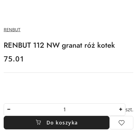
NAZWA
RENBUT
PRODUCENTA:
RENBUT 112 NW granat róż kotek
cena:
75.01
Ilość
szt.
Do koszyka