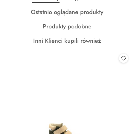
Pomiń karuzelę produktów
o
o
Produkty
Ostatnio oglądane produkty
statusie:
statusie:
o
Produkty
Produkty podobne
statusie:
o
Produkty
Inni Klienci kupili również
statusie:
o
statusie: