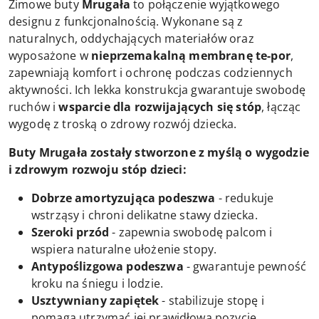
Zimowe buty
Mrugała
to połączenie wyjątkowego
designu z funkcjonalnością. Wykonane są z
naturalnych, oddychających materiałów oraz
wyposażone w
nieprzemakalną membranę te-por
,
zapewniają komfort i ochronę podczas codziennych
aktywności. Ich lekka konstrukcja gwarantuje swobodę
ruchów i
wsparcie dla rozwijających się stóp
, łącząc
wygodę z troską o zdrowy rozwój dziecka.
Buty Mrugała zostały stworzone z myślą o wygodzie
i zdrowym rozwoju stóp dzieci:
Dobrze amortyzująca podeszwa
- redukuje
wstrząsy i chroni delikatne stawy dziecka.
Szeroki przód
- zapewnia swobodę palcom i
wspiera naturalne ułożenie stopy.
Antypoślizgowa podeszwa
- gwarantuje pewność
kroku na śniegu i lodzie.
Usztywniany zapiętek
- stabilizuje stopę i
pomaga utrzymać jej prawidłową pozycję.