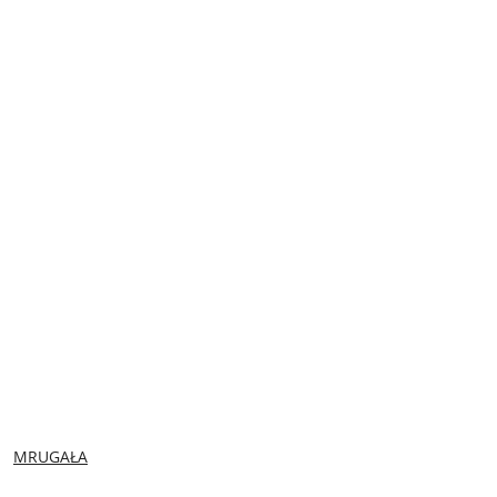
NAZWA
MRUGAŁA
PRODUCENTA: