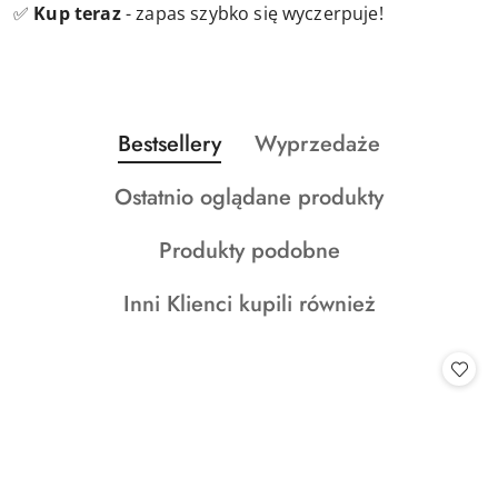
✅
Kup teraz
- zapas szybko się wyczerpuje!
Produkty
Produkty
Bestsellery
Wyprzedaże
Pomiń karuzelę produktów
o
o
Produkty
Ostatnio oglądane produkty
statusie:
statusie:
o
Produkty
Produkty podobne
statusie:
o
Produkty
Inni Klienci kupili również
statusie:
o
statusie: