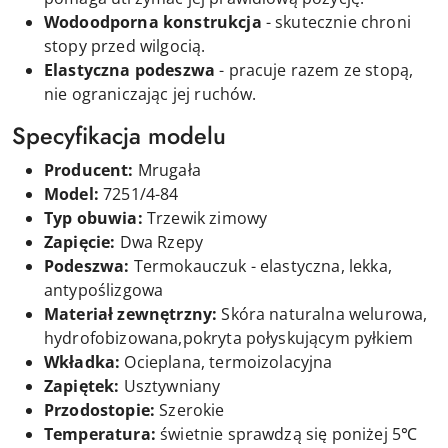
Wodoodporna konstrukcja
- skutecznie chroni
stopy przed wilgocią.
Elastyczna podeszwa
- pracuje razem ze stopą,
nie ograniczając jej ruchów.
Specyfikacja modelu
Producent:
Mrugała
Model:
7251/4-84
Typ obuwia:
Trzewik zimowy
Zapięcie:
D
wa
Rzepy
Podeszwa:
Termokauczuk - elastyczna, lekka,
antypoślizgowa
Materiał zewnętrzny:
Skóra naturalna welurowa,
hydrofobizowana,pokryta połyskującym pyłkiem
Wkładka:
Ocieplana, termoizolacyjna
Zapiętek:
Usztywniany
Przodostopie:
Szerokie
Temperatura:
świetnie sprawdzą się poniżej 5℃