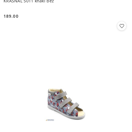
KRASNAL 5011 khaki beż
189.00
Cena: