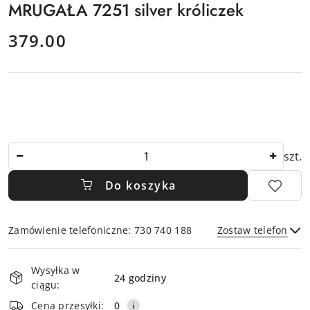
MRUGAŁA 7251 silver króliczek
cena:
379.00
Ilość
szt.
Do koszyka
Zamówienie telefoniczne: 730 740 188
Zostaw telefon
Dostępność
Wysyłka w
i
24 godziny
ciągu:
dostawa
Wyślij
Cena przesyłki:
0