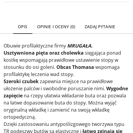
OPIS
OPINIE I OCENY (0)
ZADAJ PYTANIE
Obuwie profilaktyczne firmy
MRUGAŁA.
Usztywniona pięta oraz cholewka
sięgająca ponad
kostkę wspomagają prawidłowe ustawienie stopy w
stosunku do osi goleni.
Obcas Thomasa
wspomaga
profilaktykę leczenia wad stopy.
Szeroki czubek
zapewnia miejsce na prawidłowe
ułożenie palców i swobodne poruszanie nimi.
Wygodne
zapięcie
na rzepy ułatwia wkładanie buta oraz pozwala
na łatwe dopasowanie buta do stopy. Można wyjąć
oryginalną wkładkę i zamienić na swoją wkładkę
ortopedyczną.
Dzięki zastosowaniu antypoślizgowego tworzywa typu
TR podeszwy butów są elastyczne i
łatwo zginają się