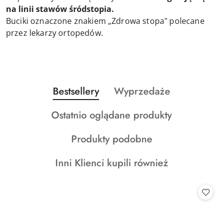
na linii stawów śródstopia.
Buciki oznaczone znakiem „Zdrowa stopa" polecane
przez lekarzy ortopedów.
Produkty
Produkty
Bestsellery
Wyprzedaże
Pomiń karuzelę produktów
o
o
Produkty
Ostatnio oglądane produkty
statusie:
statusie:
o
Produkty
Produkty podobne
statusie:
o
Produkty
Inni Klienci kupili również
statusie:
o
statusie: