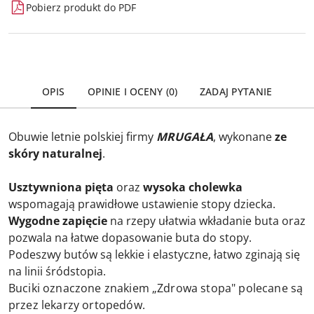
Pobierz produkt do PDF
OPIS
OPINIE I OCENY (0)
ZADAJ PYTANIE
Obuwie letnie polskiej firmy
MRUGAŁA
, wykonane
ze
skóry naturalnej
.
Usztywniona pięta
oraz
wysoka cholewka
wspomagają prawidłowe ustawienie stopy dziecka.
Wygodne zapięcie
na rzepy ułatwia wkładanie buta oraz
pozwala na łatwe dopasowanie buta do stopy.
Podeszwy butów są lekkie i elastyczne, łatwo zginają się
na linii śródstopia.
Buciki oznaczone znakiem „Zdrowa stopa" polecane są
przez lekarzy ortopedów.