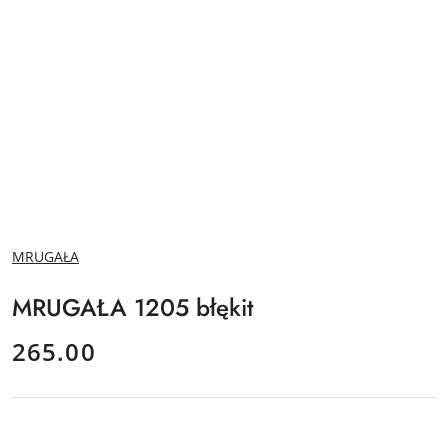
NAZWA
MRUGAŁA
PRODUCENTA:
MRUGAŁA 1205 błękit
cena:
265.00