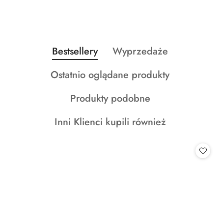
Produkty
Produkty
Bestsellery
Wyprzedaże
Pomiń karuzelę produktów
o
o
Produkty
Ostatnio oglądane produkty
statusie:
statusie:
o
Produkty
Produkty podobne
statusie:
o
Produkty
Inni Klienci kupili również
statusie:
o
statusie: