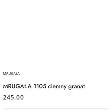
NAZWA
MRUGAŁA
PRODUCENTA:
MRUGAŁA 1105 ciemny granat
cena:
245.00