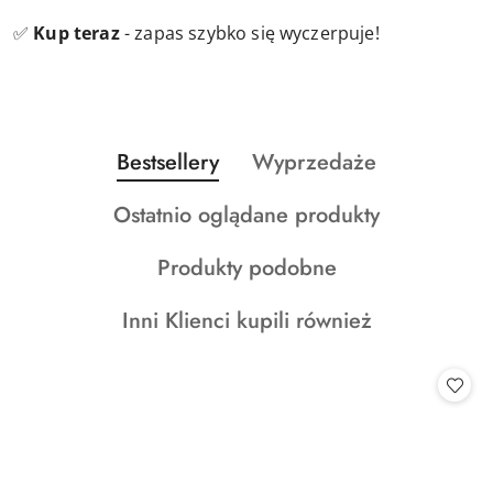
✅
Kup teraz
- zapas szybko się wyczerpuje!
Produkty
Produkty
Bestsellery
Wyprzedaże
Pomiń karuzelę produktów
o
o
Produkty
Ostatnio oglądane produkty
statusie:
statusie:
o
Produkty
Produkty podobne
statusie:
o
Produkty
Inni Klienci kupili również
statusie:
o
statusie: