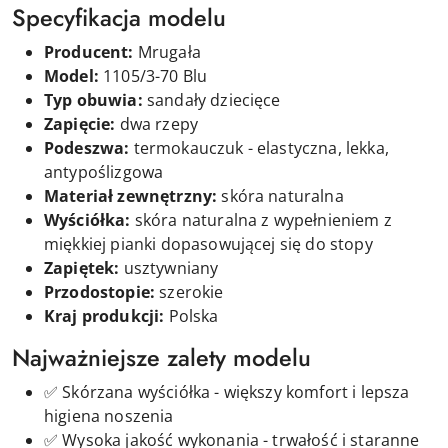
Specyfikacja modelu
Producent:
Mrugała
Model:
1105/3-70 Blu
Typ obuwia:
sandały dziecięce
Zapięcie:
d
wa
rzepy
Podeszwa:
termokauczuk - elastyczna, lekka,
antypoślizgowa
Materiał zewnętrzny:
skóra naturalna
Wyściółka:
skóra naturalna z wypełnieniem z
miękkiej pianki dopasowującej się do stopy
Zapiętek:
usztywniany
Przodostopie:
szerokie
Kraj produkcji:
Polska
Najważniejsze zalety modelu
✅ Skórzana wyściółka - większy komfort i lepsza
higiena noszenia
✅ Wysoka jakość wykonania - trwałość i staranne