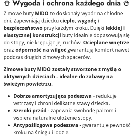
⛄ Wygoda i ochrona każdego dnia ⛄
Zimowe buty
MIDO
to doskonały wybór na chłodne
dni. Zapewniają dziecku
ciepło, wygodę i
bezpieczeństwo
przy każdym kroku. Dzięki
lekkiej i
elastycznej konstrukcji
buty idealnie dopasowują się
do stopy, nie krępując jej ruchów.
Ocieplane wnętrze
oraz
odporność na wilgoć
gwarantują komfort nawet
podczas długich zimowych spacerów.
Zimowe buty MIDO zostały stworzone z myślą o
aktywnych dzieciach - idealne do zabawy na
świeżym powietrzu.
Dobrze amortyzująca podeszwa
- redukuje
wstrząsy i chroni delikatne stawy dziecka.
Szeroki przód
- zapewnia swobodę palcom i
wspiera naturalne ułożenie stopy.
Antypoślizgowa podeszwa
- gwarantuje pewność
kroku na śniegu i lodzie.