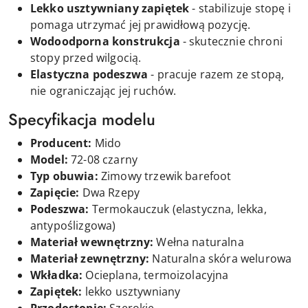
Lekko usztywniany zapiętek
- stabilizuje stopę i
pomaga utrzymać jej prawidłową pozycję.
Wodoodporna konstrukcja
- skutecznie chroni
stopy przed wilgocią.
Elastyczna podeszwa
- pracuje razem ze stopą,
nie ograniczając jej ruchów.
Specyfikacja modelu
Producent:
Mido
Model:
72-08 czarny
Typ obuwia:
Zimowy trzewik
barefoot
Zapięcie:
D
wa
Rzepy
Podeszwa:
Termokauczuk (elastyczna, lekka,
antypoślizgowa)
Materiał wewnętrzny:
Wełna naturalna
Materiał zewnętrzny:
Naturalna skóra welurowa
Wkładka:
Ocieplana, termoizolacyjna
Zapiętek:
lekko usztywniany