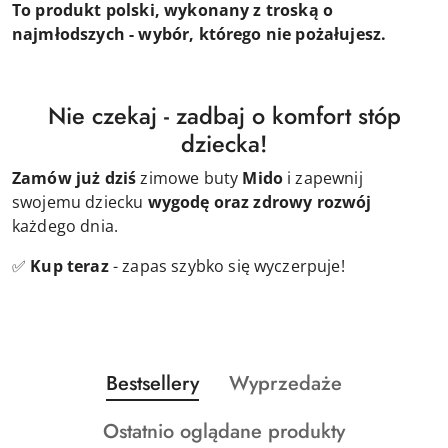
To produkt polski, wykonany z troską o
najmłodszych - wybór, którego nie pożałujesz.
Nie czekaj - zadbaj o komfort stóp
dziecka!
Zamów już dziś
zimowe buty
Mido
i zapewnij
swojemu dziecku
wygodę oraz zdrowy rozwój
każdego dnia.
✅
Kup teraz
- zapas szybko się wyczerpuje!
Produkty
Produkty
Bestsellery
Wyprzedaże
Pomiń karuzelę produktów
o
o
Produkty
Ostatnio oglądane produkty
statusie:
statusie: