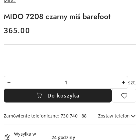
MIDO
PRODUCENTA:
MIDO 7208 czarny miś barefoot
cena:
365.00
Ilość
szt.
Do koszyka
Zamówienie telefoniczne: 730 740 188
Zostaw telefon
Dostępność
Wysyłka w
i
24 godziny