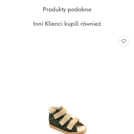
o
Produkty
Produkty podobne
statusie:
o
Produkty
Inni Klienci kupili również
statusie:
o
statusie: